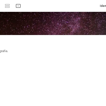
Iden
rafía.