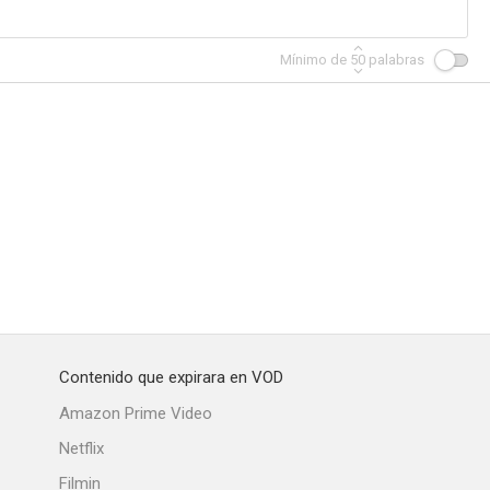
Mínimo de
50
palabras
Contenido que expirara en VOD
Amazon Prime Video
Netflix
Filmin