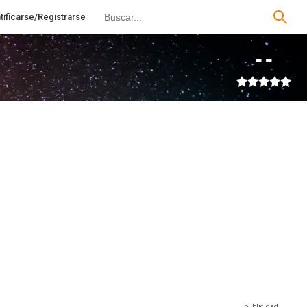
tificarse/Registrarse
--