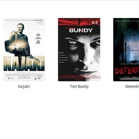
7.2
6.3
Kajaki
Ted Bundy
Detent
--
--