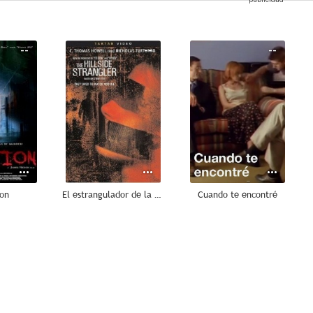
--
--
--
ion
El estrangulador de la colina
Cuando te encontré