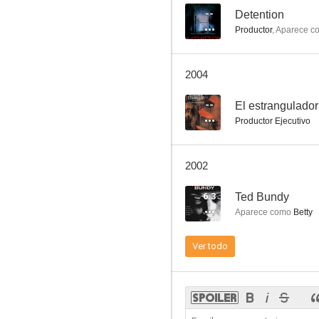
--
Detention
Productor
,
Aparece c
2004
--
El estrangulador
Productor Ejecutivo
2002
6.3
Ted Bundy
Aparece como
Betty
Ver todo