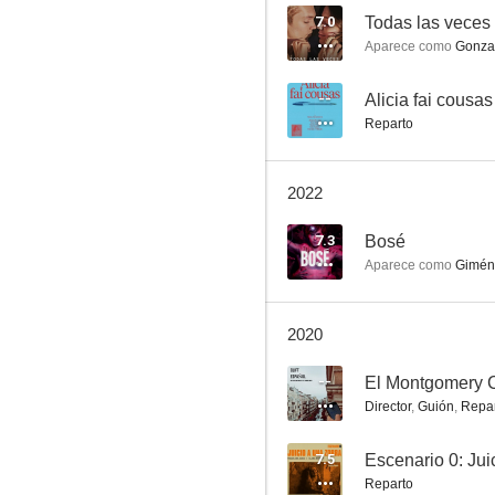
7.0
Aparece como
Gonza
O coidado
--
Alicia fai cousas
Reparto
2022
7.3
Bosé
Aparece como
Gimén
2020
--
El Montgomery C
Director
,
Guión
,
Repa
7.5
Escenario 0: Jui
Reparto