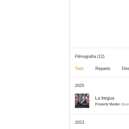
Superestar
6.8
Filmografía (12)
Todo
Reparto
Dir
2025
La tregua
--
6.8
La tregua
Property Master
,
Apar
2023