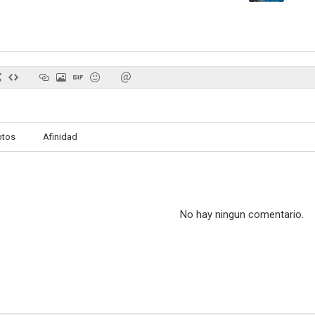
La furia de Mackenzie
Los niños de Charlot
otos
Afinidad
No hay ningun comentario.