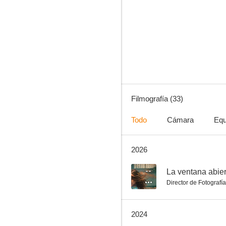
Mi señora
3.3
Filmografía (33)
Todo
Cámara
Equ
2026
Tin & Tina
--
--
La ventana abier
Director de Fotografía
2024