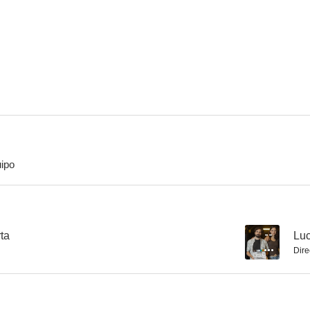
El plan
El mundo es vuestro
Hono
--
--
ipo
La ventana abierta
Lucidez
--
--
ta
--
Luc
Dire