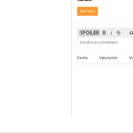
Ver todo
PieNegro
Fecha
Valoración
V