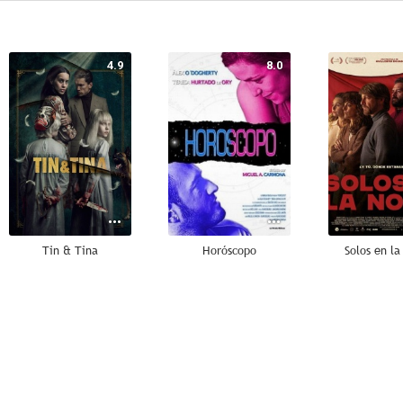
4.9
8.0
Tin & Tina
Horóscopo
Solos en la
6.4
6.2