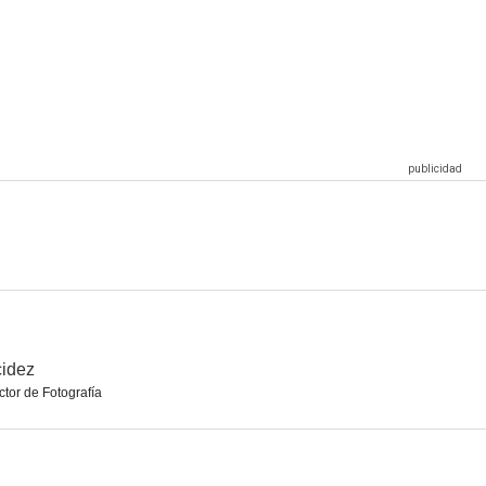
r
Nato 0. El origen del mal
Cinco contra uno
--
--
--
Francisco de Saavedra, puño y letra de la historia
Se van sus naves
Quince
--
--
--
idez
ctor de Fotografía