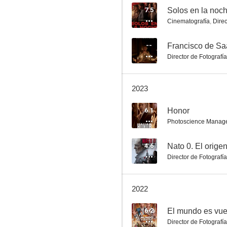
7.5
Solos en la noc
Cinematografía
,
Direc
Contigo
--
Francisco de Saa
Director de Fotografía
--
2023
6.1
Honor
Photoscience Manag
4.6
Nato 0. El orige
Director de Fotografía
La soledad del triunfo
--
2022
6.2
El mundo es vue
Director de Fotografía