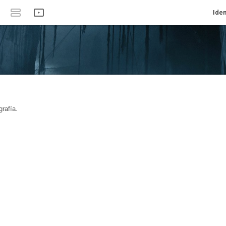
Iden
rafía.