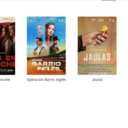
7.5
7.5
7.3
 noche
Operación Barrio Inglés
Jaulas
6.1
4.6
4.5