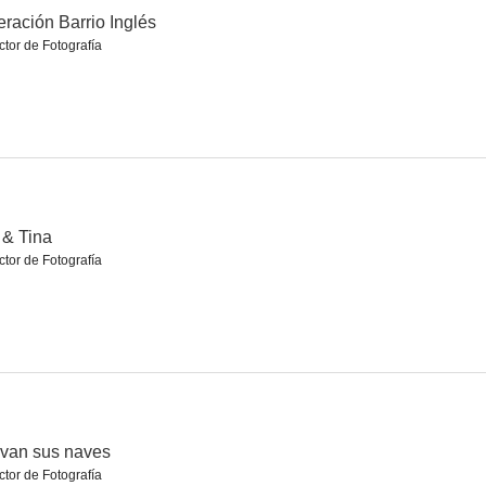
ración Barrio Inglés
ctor de Fotografía
n
El plan
The Extraordinary Tale
--
--
--
 & Tina
ctor de Fotografía
perdida
Cuestión de suerte
En la otra camilla
van sus naves
ctor de Fotografía