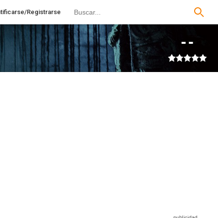
tificarse/Registrarse
--