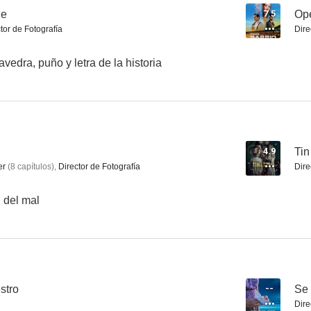
he
7.5
Ope
tor de Fotografía
Dire
Soleá Morente: Lo que te falta (Vídeo musical)
El Prenauta
Neró
vedra, puño y letra de la historia
--
--
4.9
Tin
er
(
8
capítulos
)
,
Director de Fotografía
Dire
n del mal
70 m2
Llama ya
La patrulla 
--
--
stro
--
Se 
Dire