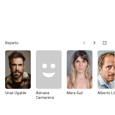
Reparto
Unax Ugalde
Adriana
Mara Guil
Alberto L
Camarena