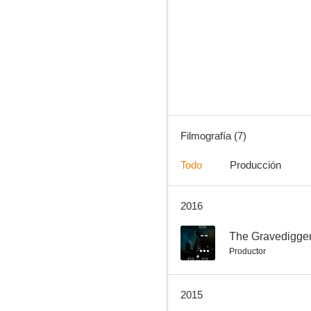
The Gravedigger's Son
--
Filmografía (7)
Todo
Producción
2016
Afrika
--
The Gravedigger
Productor
2015