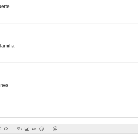
erte
familia
ines