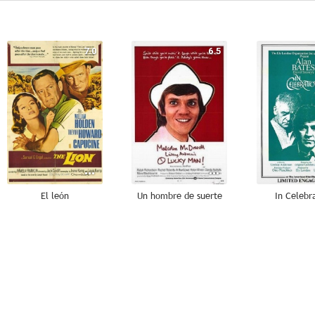
7.0
6.5
El león
Un hombre de suerte
In Celebr
--
--