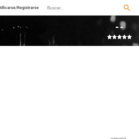
tificarse/Registrarse
--