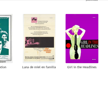
--
--
--
ation
Luna de miel en familia
Girl in the Headlines
--
--
--