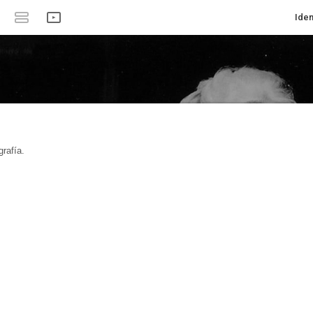
Iden
rafía.