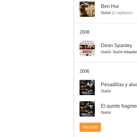
7.0
Ben Hur
Guión
(
2
capítulos
)
El vengador
2008
--
9.0
Dean Spanley
Guión
,
Guión Adapta
2006
4.5
Guión
Mientras estuve fuera
--
El quinto fragme
--
Guión
Ver todo