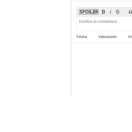
La fuerza de la ambición
Fecha
Valoración
V
--
El poder de la verdad
--