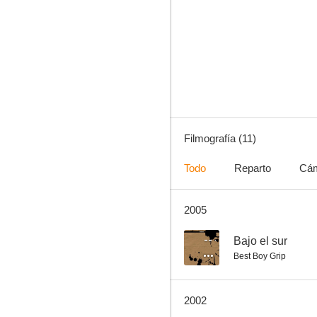
Jaque a la reina (Hennessy)
6.3
Filmografía (11)
Todo
Reparto
Cá
2005
Noches de sol
--
--
Bajo el sur
Best Boy Grip
2002