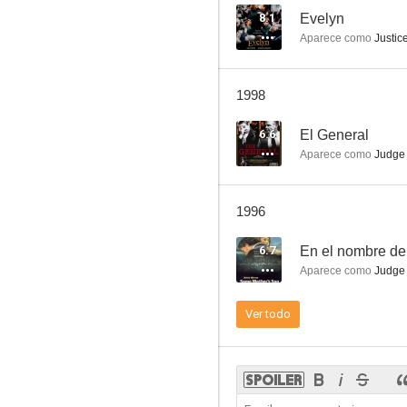
8.1
Evelyn
Aparece como
Justic
Bajo el sur
1998
6.6
El General
Aparece como
Judge
1996
6.7
En el nombre del
Aparece como
Judge
Ver todo