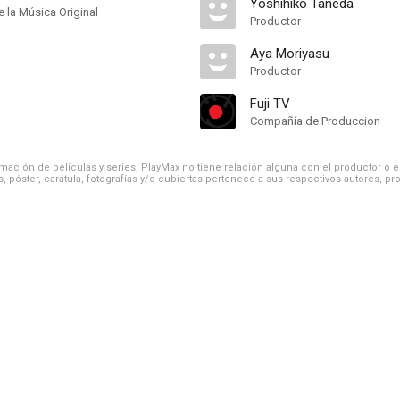
Yoshihiko Taneda
 la Música Original
Productor
Aya Moriyasu
Productor
Fuji TV
Compañía de Produccion
ación de películas y series, PlayMax no tiene relación alguna con el productor o el d
, póster, carátula, fotografías y/o cubiertas pertenece a sus respectivos autores, pr