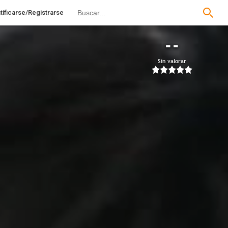
tificarse/Registrarse
--
Sin valorar