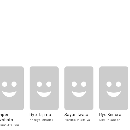
npei
Ryo Tajima
Sayuri Iwata
Ryo Kimura
zobata
Kamiya Mitsuru
Haruna Takemiya
Riku Takahashi
hino Atsushi