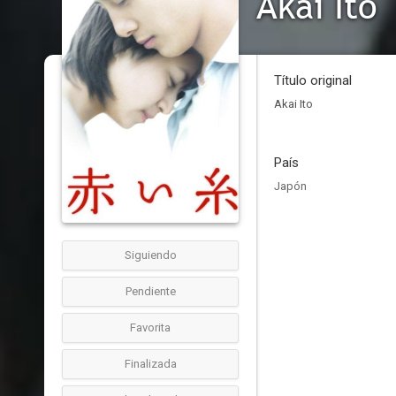
Akai Ito
Título original
Akai Ito
País
Japón
Siguiendo
Pendiente
Favorita
Finalizada