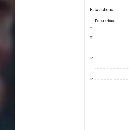
Estadísticas
Popularidad
???
???
???
???
???
???