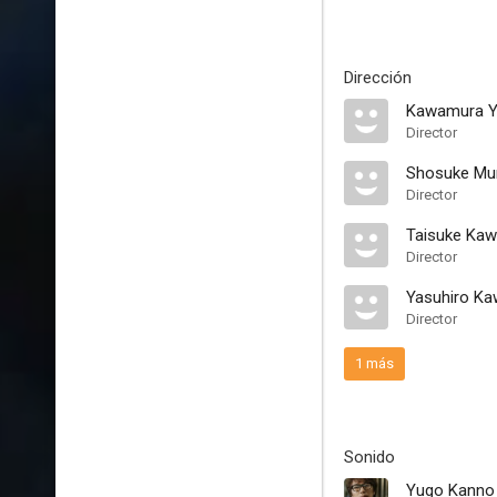
Dirección
Kawamura Y
Director
Shosuke Mu
Director
Taisuke Ka
Director
Yasuhiro K
Director
1 más
Sonido
Yugo Kanno