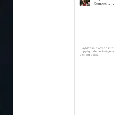
Compositor de
PlayMax solo ofrece inform
copyright de las imágenes
distribuidoras.