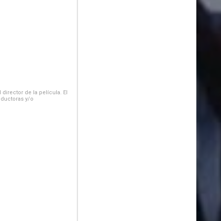
irector de la película. El
oductoras y/o