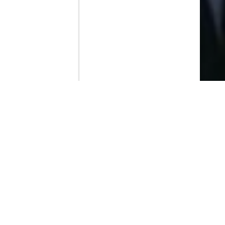
Contenido que expirara en VOD
Amazon Prime Video
Netflix
Filmin
Movistar+
Movistar+ Fibra