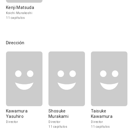
Kenji Matsuda
Koichi Murakoshi
11 capítulos
Dirección
Kawamura
Shosuke
Taisuke
Yasuhiro
Murakami
Kawamura
Director
Director
Director
11 capítulos
11 capítulos