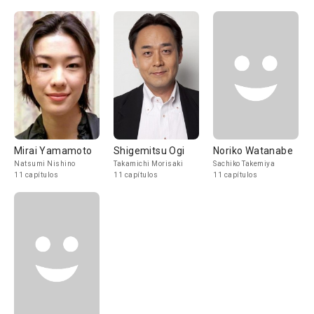
Mirai Yamamoto
Shigemitsu Ogi
Noriko Watanabe
Natsumi Nishino
Takamichi Morisaki
Sachiko Takemiya
11 capítulos
11 capítulos
11 capítulos