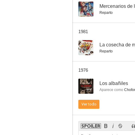
--
Mercenarios de 
Reparto
La mafia amarilla
1981
--
--
La cosecha de m
Reparto
1976
--
Los albañiles
Aparece como
Chofo
El crepúsculo de un Dios
Ver todo
--