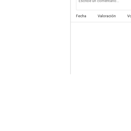
Fecha
Valoración
V
El alazán y el rosillo
--
Los sheriffs de la frontera
--