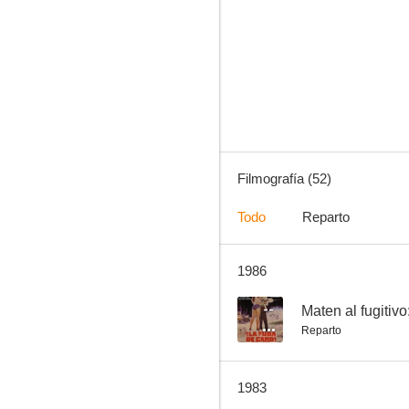
La cosecha de mujeres
--
Filmografía (52)
Todo
Reparto
1986
El valle de los miserables
--
--
Maten al fugitiv
Reparto
1983