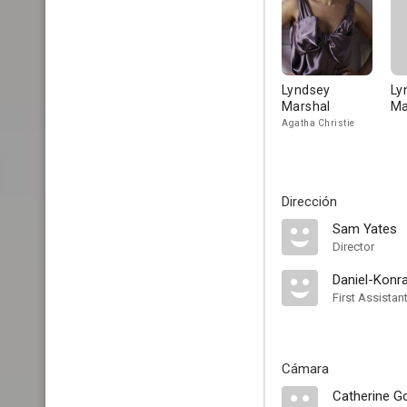
Lyndsey
Ly
Marshal
Ma
Agatha Christie
Dirección
Sam Yates
Director
Daniel-Konr
First Assistan
Cámara
Catherine G