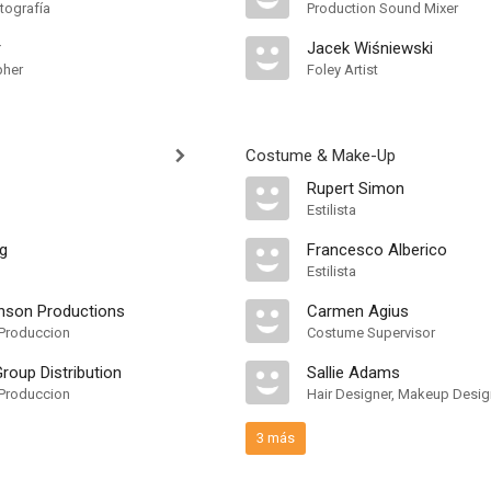
tografía
Production Sound Mixer
r
Jacek Wiśniewski
pher
Foley Artist
Costume & Make-Up
Rupert Simon
Estilista
ng
Francesco Alberico
Estilista
hson Productions
Carmen Agius
Produccion
Costume Supervisor
roup Distribution
Sallie Adams
Produccion
Hair Designer, Makeup Desig
3 más