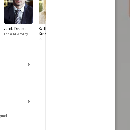
Jack Deam
Katherine
Crystal Clarke
Stanley
Kingsley
Townsend
Leonard Woolley
Pearl
Katharine Woolley
Sir Constance
inal