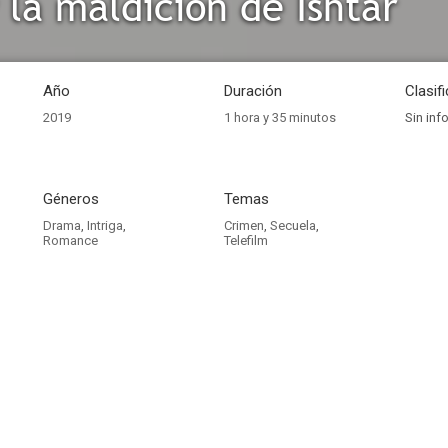
 la maldición de Ishtar
Año
Duración
Clasif
2019
1 hora y 35 minutos
Sin inf
Géneros
Temas
Drama
,
Intriga
,
Crimen
,
Secuela
,
Romance
Telefilm