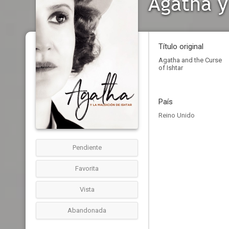
Agatha y
Título original
Agatha and the Curse
of Ishtar
País
Reino Unido
Pendiente
Favorita
Vista
Abandonada