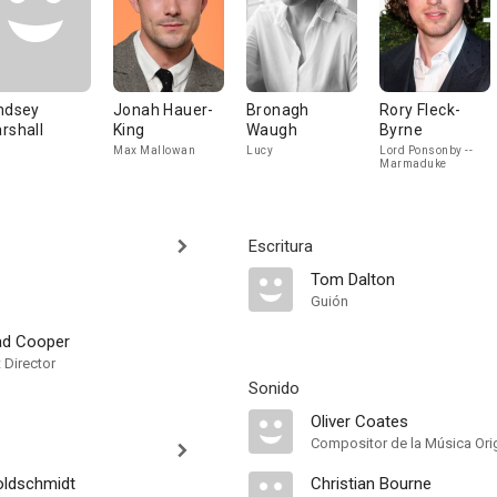
ndsey
Jonah Hauer-
Bronagh
Rory Fleck-
rshall
King
Waugh
Byrne
Max Mallowan
Lucy
Lord Ponsonby --
Marmaduke
Escritura
Tom Dalton
Guión
ad Cooper
t Director
Sonido
Oliver Coates
Compositor de la Música Orig
oldschmidt
Christian Bourne