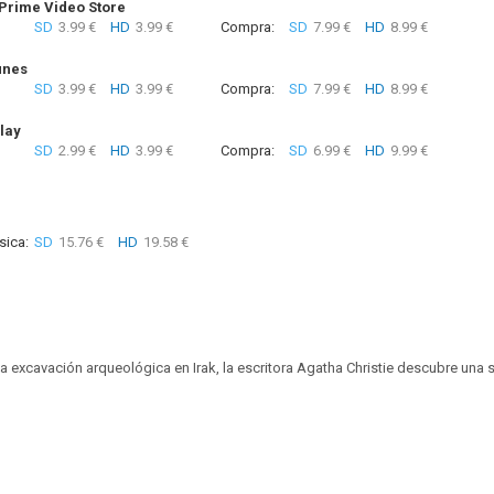
rime Video Store
SD
3.99 €
HD
3.99 €
Compra:
SD
7.99 €
HD
8.99 €
unes
SD
3.99 €
HD
3.99 €
Compra:
SD
7.99 €
HD
8.99 €
lay
SD
2.99 €
HD
3.99 €
Compra:
SD
6.99 €
HD
9.99 €
sica:
SD
15.76 €
HD
19.58 €
na excavación arqueológica en Irak, la escritora Agatha Christie descubre una 