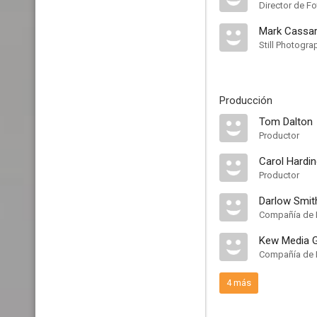
Director de Fo
Mark Cassa
Still Photogra
Producción
Tom Dalton
Productor
Carol Hardi
Productor
Darlow Smit
Compañía de 
Kew Media G
Compañía de 
4 más