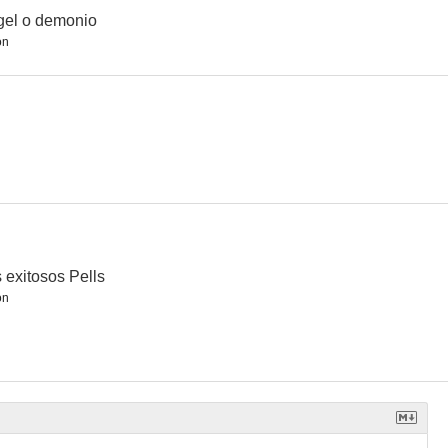
gel o demonio
ón
 exitosos Pells
ón