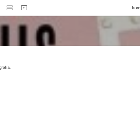
Iden
rafía.