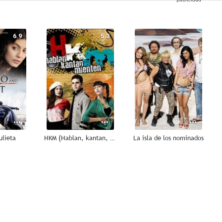
6.9
5.3
--
ulieta
HKM (Hablan, kantan, mienten)
La isla de los nominados