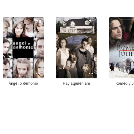
7.5
7.1
Ángel o demonio
Hay alguien ahí
Romeo y J