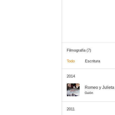
Los exitosos Pells
Filmografía (7)
Todo
Escritura
2014
6.9
Romeo y Julieta
Guión
2011