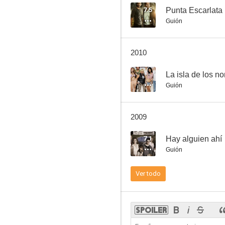
7.5
Punta Escarlata
Guión
2010
--
La isla de los n
Guión
2009
7.1
Hay alguien ahí
Guión
Ver todo