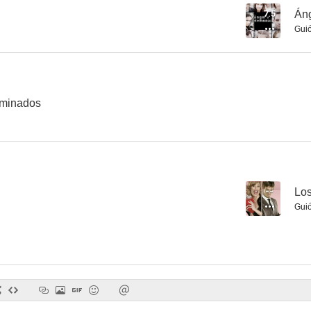
7.5
Án
Gui
ominados
--
Los
Gui