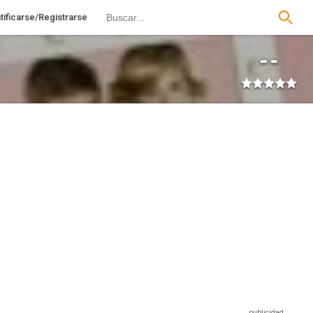
tificarse/Registrarse
--