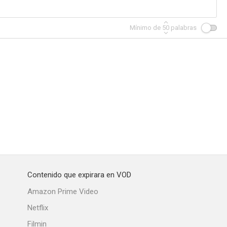
Mínimo de
50
palabras
Contenido que expirara en VOD
Amazon Prime Video
Netflix
Filmin