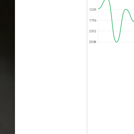
1239
1796
2352
2908