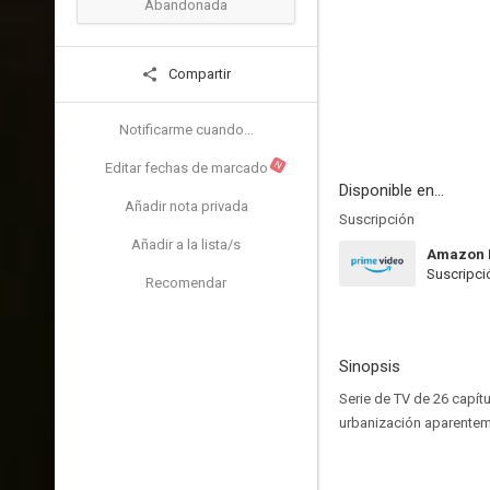
Abandonada
Compartir
Notificarme cuando...
N
Editar fechas de marcado
Disponible en...
Añadir nota privada
Suscripción
Añadir a la lista/s
Amazon 
Suscripci
Recomendar
Sinopsis
Serie de TV de 26 capítu
urbanización aparenteme