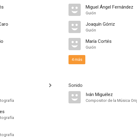
és
Miguel Ángel Fernández
Guión
Caro
Joaquín Górriz
Guión
io
María Cortés
Guión
4 más
Sonido
Iván Miguélez
tografía
Compositor de la Música Orig
bes
tografía
tografía