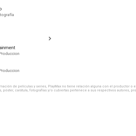
o
tografía
tainment
Produccion
Produccion
ación de películas y series, PlayMax no tiene relación alguna con el productor o el d
, póster, carátula, fotografías y/o cubiertas pertenece a sus respectivos autores, pr