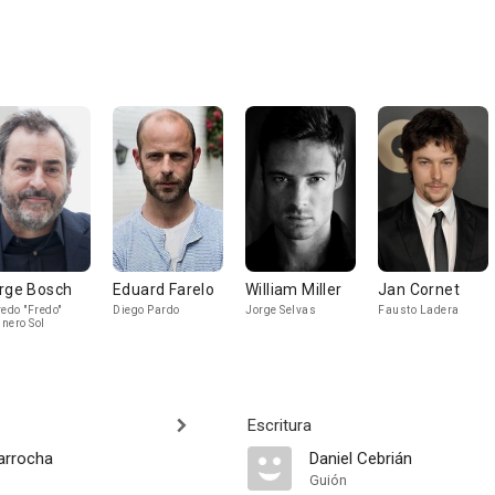
rge Bosch
Eduard Farelo
William Miller
Jan Cornet
redo "Fredo"
Diego Pardo
Jorge Selvas
Fausto Ladera
nero Sol
Escritura
arrocha
Daniel Cebrián
Guión