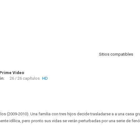
Sitios compatibles
Prime Video
ón:
26 / 26 capítulos
HD
los (2009-2010). Una familia con tres hijos decide trasladarse a a una casa g
nte idílica, pero pronto sus vidas se verán perturbadas por una serie de fen