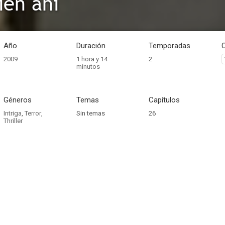
ien ahí
Año
Duración
Temporadas
2009
1 hora y 14
2
minutos
Géneros
Temas
Capítulos
Intriga
,
Terror
,
Sin temas
26
Thriller