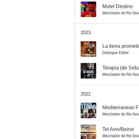
--
Motel Destino
Mezclador de Re-Gra
El hombre perfecto
2023
6.0
7.9
La tierra promet
Dialogue Editor
7.3
Terapia (de Seba
Mezclador de Re-Gra
2022
La mujer del enterrador
6.0
Mediterranean F
5.3
Mezclador de Re-Gra
--
Tel Aviv/Beirut
Mezclador de Re-Gra