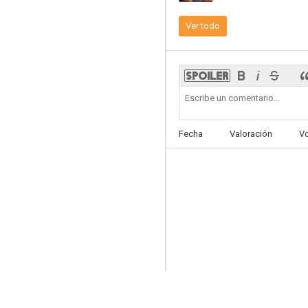
Ver todo
La batalla de Hadiza
--
Fecha
Valoración
V
Motel Destino
--