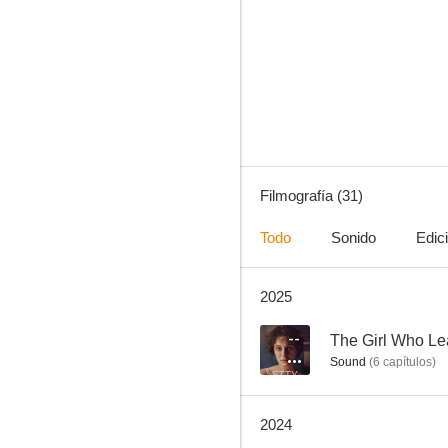
Oh Boy
7.6
Filmografía (31)
Todo
Sonido
Edic
2025
Womb
7.0
--
Sound
(
6
capítulos
)
2024