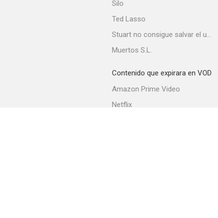
Silo
Ted Lasso
Stuart no consigue salvar el universo
Muertos S.L.
Contenido que expirara en VOD
Amazon Prime Video
Netflix
Filmin
Movistar+
Movistar+ Fibra