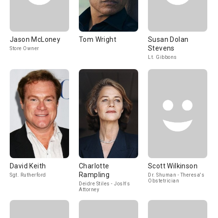
Jason McLoney
Tom Wright
Susan Dolan
Stevens
Store Owner
Lt. Gibbons
David Keith
Charlotte
Scott Wilkinson
Rampling
Sgt. Rutherford
Dr. Shuman - Theresa's
Obstetrician
Deidre Stiles - Josh's
Attorney