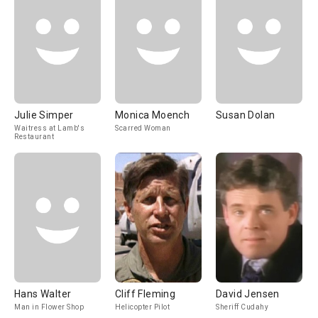
Julie Simper
Monica Moench
Susan Dolan
Waitress at Lamb's
Scarred Woman
Restaurant
Hans Walter
Cliff Fleming
David Jensen
Man in Flower Shop
Helicopter Pilot
Sheriff Cudahy