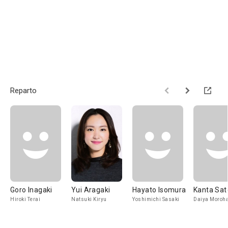
Reparto
Goro Inagaki
Yui Aragaki
Hayato Isomura
Kanta Sat
Hiroki Terai
Natsuki Kiryu
Yoshimichi Sasaki
Daiya Moroh