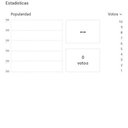
Estadísticas
Popularidad
Votos
???
10
9
--
???
8
7
???
6
5
???
4
0
3
???
votos
2
1
???