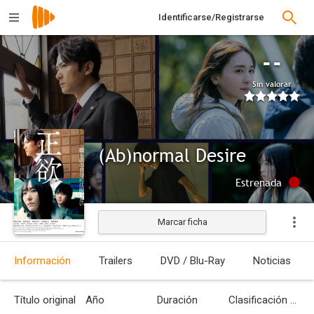
Identificarse/Registrarse
--
Sin valorar
(Ab)normal Desire
Estrenada
Marcar ficha
Información
Trailers
DVD / Blu-Ray
Noticias
Título original
Año
Duración
Clasificación por edades