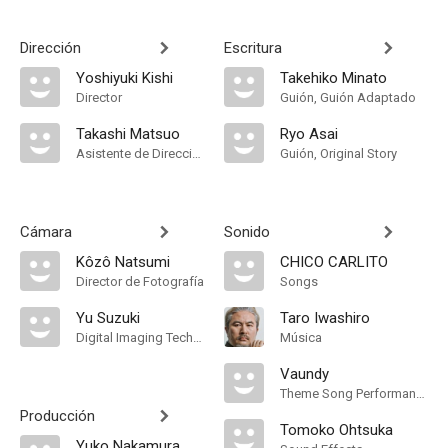
Dirección
Escritura
Yoshiyuki Kishi
Takehiko Minato
Director
Guión, Guión Adaptado
Takashi Matsuo
Ryo Asai
Asistente de Dirección
Guión, Original Story
Cámara
Sonido
Kôzô Natsumi
CHICO CARLITO
Director de Fotografía
Songs
Yu Suzuki
Taro Iwashiro
Digital Imaging Technician
Música
Vaundy
Theme Song Performance
Producción
Tomoko Ohtsuka
Yuko Nakamura