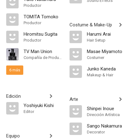
Sound Effects
Productor
TOMITA Tomoko
Productor
Costume & Make-Up
Hiromitsu Sugita
Harumi Arai
Productor
Hair Setup
TV Man Union
Masae Miyamoto
Compañía de Produccion
Costumer
Junko Kaneda
6 más
Makeup & Hair
Edición
Arte
Yoshiyuki Kishi
Shinpei Inoue
Editor
Dirección Artística
Sango Nakamura
Decorator
Equipo