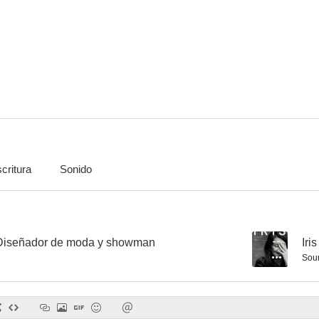
critura
Sonido
 Diseñador de moda y showman
--
Iri
Sou