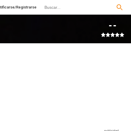
tificarse/Registrarse
--