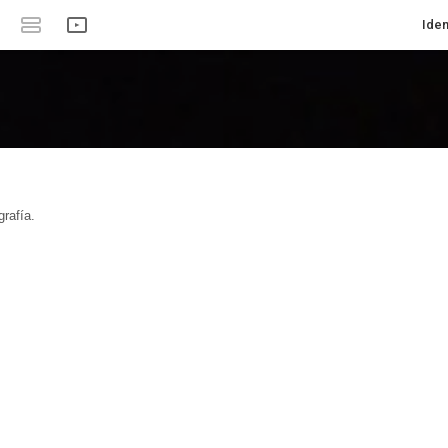
Iden
rafía.