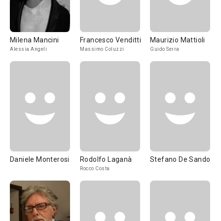
Milena Mancini
Francesco Venditti
Maurizio Mattioli
Alessia Angeli
Massimo Coluzzi
Guido Serra
Daniele Monterosi
Rodolfo Laganà
Stefano De Sando
Rocco Costa