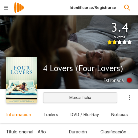
Identificarse/Registrarse
3.4
5 votos
4 Lovers (Four Lovers)
Estrenada
Marcar ficha
Información
Trailers
DVD / Blu-Ray
Noticias
Título original
Año
Duración
Clasificación por edades