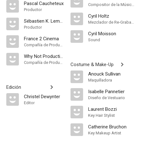
Pascal Caucheteux
Compositor de la Música Original
Productor
Cyril Holtz
Sébastien K. Lemercier
Mezclador de Re-Grabación de Sonido
Productor
Cyril Moisson
France 2 Cinema
Sound
Compañía de Produccion
Why Not Productions
Compañía de Produccion
Costume & Make-Up
Anouck Sullivan
Maquilladora
Edición
Isabelle Pannetier
Christel Dewynter
Diseño de Vestuario
Editor
Laurent Bozzi
Key Hair Stylist
Catherine Bruchon
Key Makeup Artist