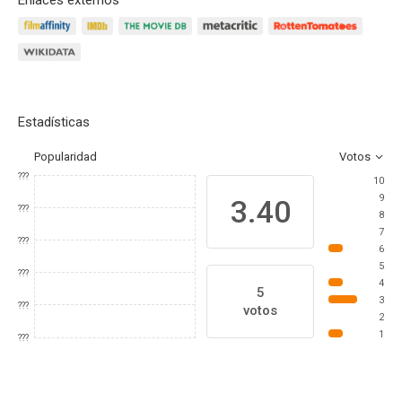
Enlaces externos
Estadísticas
Popularidad
Votos
???
10
9
3.40
???
8
7
???
6
5
???
4
5
3
???
votos
2
1
???