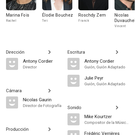
Marina Foïs
Élodie Bouchez
Roschdy Zem
Nicolas
Duvauchel
Rachel
Teri
Franck
Vincent
Dirección
Escritura
Antony Cordier
Antony Cordier
Director
Guión, Guión Adaptado
Julie Peyr
Guión, Guión Adaptado
Cámara
Nicolas Gaurin
Director de Fotografía
Sonido
Mike Kourtzer
Compositor de la Música Original
Producción
Frédéric Verrières