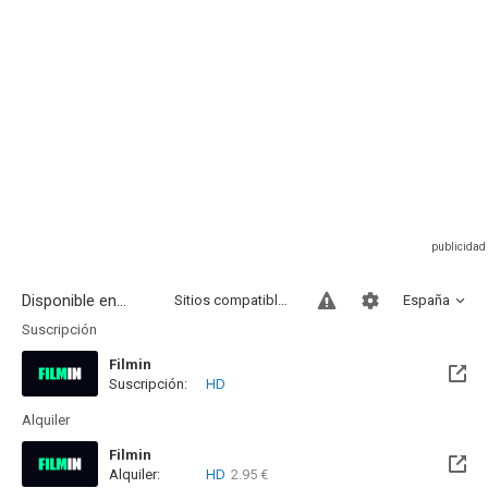
Disponible en...
Sitios compatibles
España
Suscripción
Filmin
Suscripción:
HD
Disponible hasta el Lun, 26 Oct 2026 (Quedan 2 meses)
Alquiler
Filmin
Alquiler:
HD
2.95 €
Disponible hasta el Lun, 26 Oct 2026 (Quedan 2 meses)