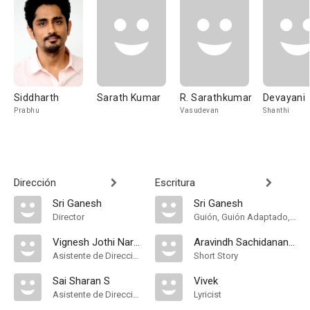
Siddharth
Sarath Kumar
R. Sarathkumar
Devayani
Prabhu
Vasudevan
Shanthi
Dirección
Escritura
Sri Ganesh
Sri Ganesh
Director
Guión, Guión Adaptado, Lyricist
Vignesh Jothi Narayanan
Aravindh Sachidanandham
Asistente de Dirección
Short Story
Sai Sharan S
Vivek
Asistente de Dirección
Lyricist