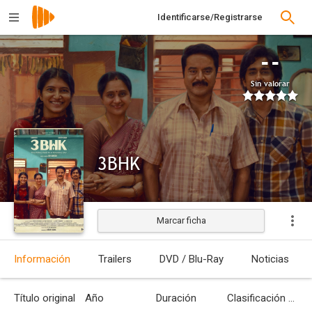
Identificarse/Registrarse
--
Sin valorar
3BHK
Marcar ficha
Estrenada
Información
Trailers
DVD / Blu-Ray
Noticias
Título original
Año
Duración
Clasificación por edades