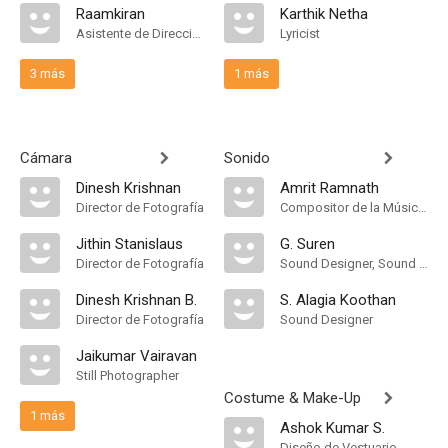
Raamkiran
Karthik Netha
Asistente de Dirección
Lyricist
3 más
1 más
Cámara
Sonido
Dinesh Krishnan
Amrit Ramnath
Director de Fotografía
Compositor de la Música Original
Jithin Stanislaus
G. Suren
Director de Fotografía
Sound Designer, Sound Mixer
Dinesh Krishnan B.
S. Alagia Koothan
Director de Fotografía
Sound Designer
Jaikumar Vairavan
Still Photographer
Costume & Make-Up
1 más
Ashok Kumar S.
Diseño de Vestuario