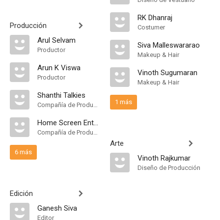
RK Dhanraj
Producción
Costumer
Arul Selvam
Siva Malleswararao
Productor
Makeup & Hair
Arun K Viswa
Vinoth Sugumaran
Productor
Makeup & Hair
Shanthi Talkies
1 más
Compañía de Produccion
Home Screen Entertainment
Compañía de Produccion
Arte
6 más
Vinoth Rajkumar
Diseño de Producción
Edición
Ganesh Siva
Editor