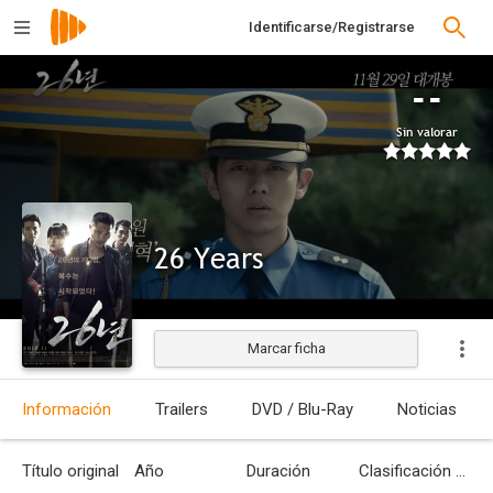
Identificarse/Registrarse
--
Sin valorar
26 Years
Marcar ficha
Estrenada
Información
Trailers
DVD / Blu-Ray
Noticias
Título original
Año
Duración
Clasificación por edades