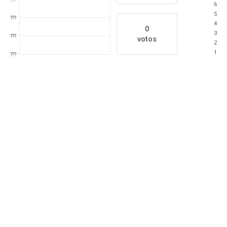
6
5
???
4
0
3
???
votos
2
1
???