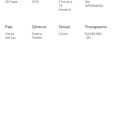
26 Years
2012
2 horas y
Sin
15
información
minutos
País
Géneros
Temas
Presupuesto - Ingresos
Corea
Drama
,
Cómic
$4.330.000
del Sur
Thriller
-
$0