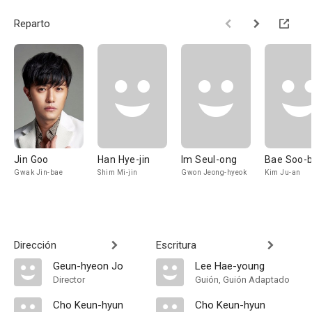
Reparto
Jin Goo
Han Hye-jin
Im Seul-ong
Bae Soo-b
Gwak Jin-bae
Shim Mi-jin
Gwon Jeong-hyeok
Kim Ju-an
Dirección
Escritura
Geun-hyeon Jo
Lee Hae-young
Director
Guión, Guión Adaptado
Cho Keun-hyun
Cho Keun-hyun