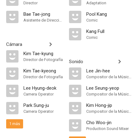
Director
Adaptation
Bae Tae-jong
Pool Kang
Asistente de Dirección
Comic
Kang Full
Comic
Cámara
Kim Tae-kyung
Director de Fotografía
Sonido
Kim Tae-kyeong
Lee Jin-hee
Director de Fotografía
Compositor de la Música Original
Lee Hyung-deok
Lee Seung-yeop
Camera Operator
Compositor de la Música Original
Park Sung-ju
Kim Hong-jip
Camera Operator
Compositor de la Música Original
Cho Woo-jin
1 más
Production Sound Mixer