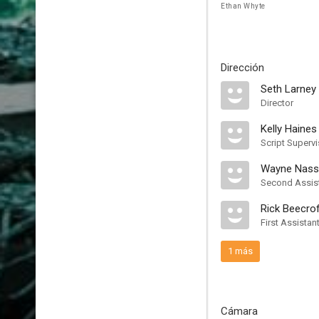
Ethan Whyte
Dirección
Seth Larney
Director
Kelly Haines
Script Supervi
Wayne Nass
Second Assist
Rick Beecro
First Assistan
1 más
Cámara