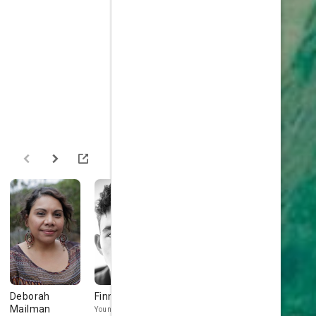
Deborah
Finn Little
Matt Testro
Damian
Mailman
Walshe-
Young Ethan Whyte
Young Jude Mathers