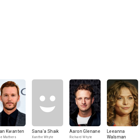
an Kwanten
Sana'a Shaik
Aaron Glenane
Leeanna
Walsman
e Mathers
Xanthe Whyte
Richard Whyte