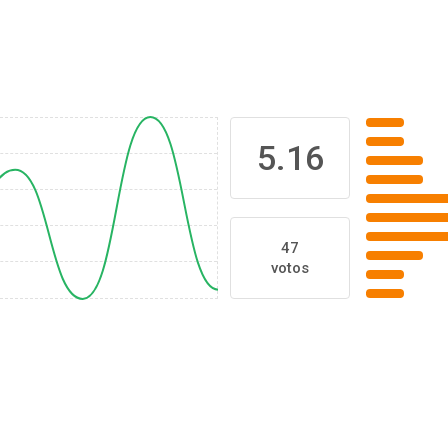
5.16
47
votos