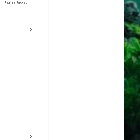
Howling
Regina Jackson
Billy Mitchell