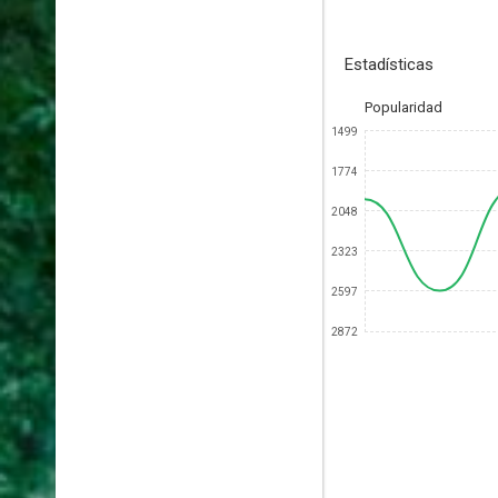
Estadísticas
Popularidad
1499
1774
2048
2323
2597
2872