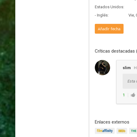
Estados Unidos:
- Inglés:
Vie,
Añadir fecha
Críticas destacadas 
slim
H
Esta 
1
Enlaces externos