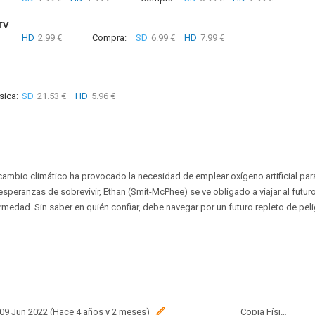
TV
HD
2.99 €
Compra:
SD
6.99 €
HD
7.99 €
sica:
SD
21.53 €
HD
5.96 €
l cambio climático ha provocado la necesidad de emplear oxígeno artificial par
speranzas de sobrevivir, Ethan (Smit-McPhee) se ve obligado a viajar al futur
medad. Sin saber en quién confiar, debe navegar por un futuro repleto de pelig
 09 Jun 2022 (Hace 4 años y 2 meses)
Copia Física