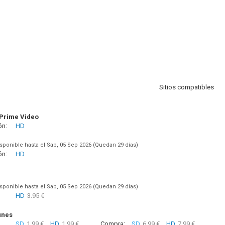
Sitios compatibles
Prime Video
ón:
HD
sponible hasta el Sab, 05 Sep 2026 (Quedan 29 días)
ón:
HD
sponible hasta el Sab, 05 Sep 2026 (Quedan 29 días)
HD
3.95 €
unes
SD
1.99 €
HD
1.99 €
Compra:
SD
6.99 €
HD
7.99 €