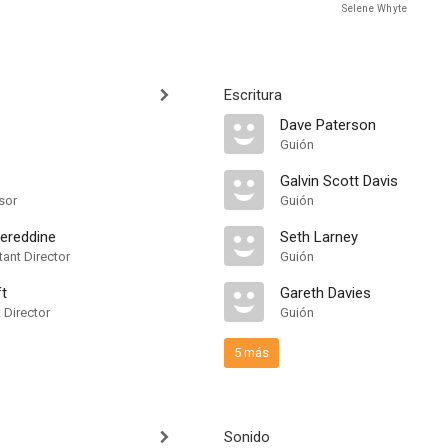
Selene Whyte
Escritura
Dave Paterson
Guión
Galvin Scott Davis
sor
Guión
ereddine
Seth Larney
ant Director
Guión
ft
Gareth Davies
t Director
Guión
5 más
Sonido