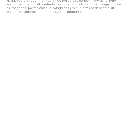
PlayMax solo ofrece información de películas y series, PlayMax no tiene
relación alguna con el productor o el director de la película. El copyright de
las imágenes, póster, carátula, fotografías y/o cubiertas pertenece a sus
respectivos autores, productoras y/o distribuidoras.