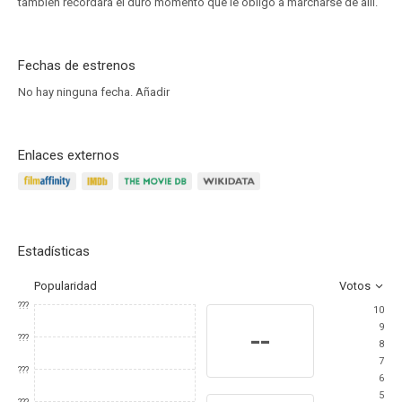
también recordará el duro momento que le obligó a marcharse de allí.
Fechas de estrenos
No hay ninguna fecha.
Añadir
Enlaces externos
Estadísticas
Popularidad
Votos
???
10
9
--
???
8
7
???
6
5