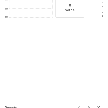
???
4
0
3
???
votos
2
1
???
Reparto