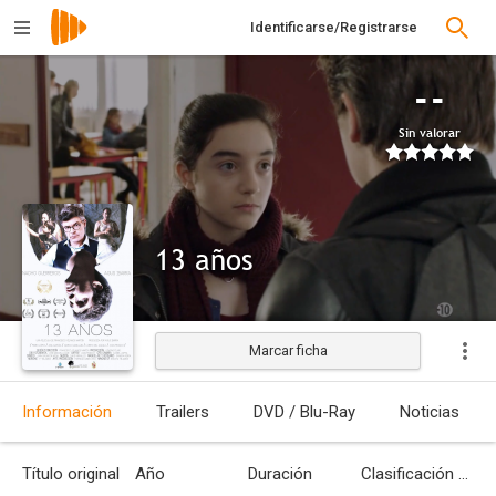
Identificarse/Registrarse
--
Sin valorar
13 años
Marcar ficha
Estrenada
Información
Trailers
DVD / Blu-Ray
Noticias
Título original
Año
Duración
Clasificación por edades