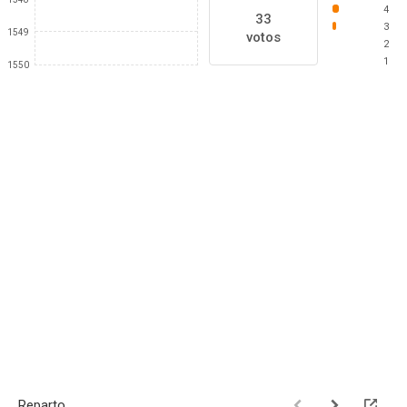
4
33
3
1549
votos
2
1
1550
Reparto