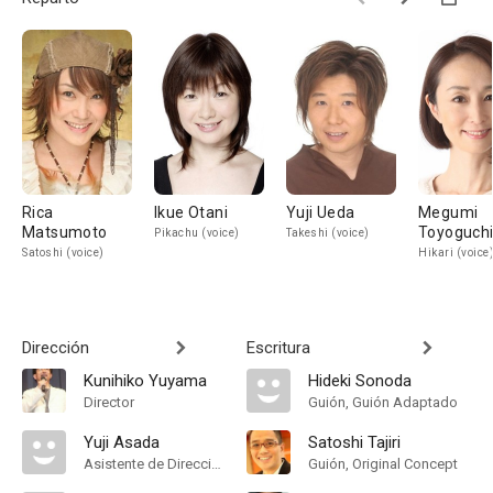
Rica
Ikue Otani
Yuji Ueda
Megumi
Matsumoto
Toyoguch
Pikachu (voice)
Takeshi (voice)
Satoshi (voice)
Hikari (voice
Dirección
Escritura
Kunihiko Yuyama
Hideki Sonoda
Director
Guión, Guión Adaptado
Yuji Asada
Satoshi Tajiri
Asistente de Dirección
Guión, Original Concept