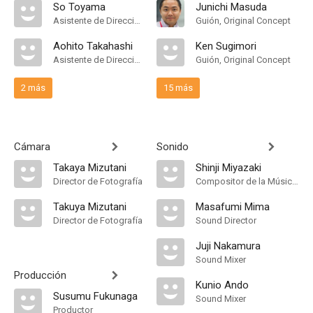
So Toyama
Junichi Masuda
Asistente de Dirección
Guión, Original Concept
Aohito Takahashi
Ken Sugimori
Asistente de Dirección
Guión, Original Concept
2 más
15 más
Cámara
Sonido
Takaya Mizutani
Shinji Miyazaki
Director de Fotografía
Compositor de la Música Original, Música
Takuya Mizutani
Masafumi Mima
Director de Fotografía
Sound Director
Juji Nakamura
Sound Mixer
Producción
Kunio Ando
Susumu Fukunaga
Sound Mixer
Productor