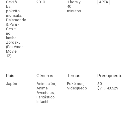
Gekijô
2010
1 hora y
APTA
ban
40
poketto
minutos
monsutâ:
Daiamondo
& Pâru -
Gen'ei
no
hasha
Zoroâku
(Pokémon
Movie
12)
País
Géneros
Temas
Presupuesto - Ingresos
Japón
Animación
,
Pokémon
,
$0 -
Anime
,
Videojuego
$71.143.529
Aventuras
,
Fantástico
,
Infantil