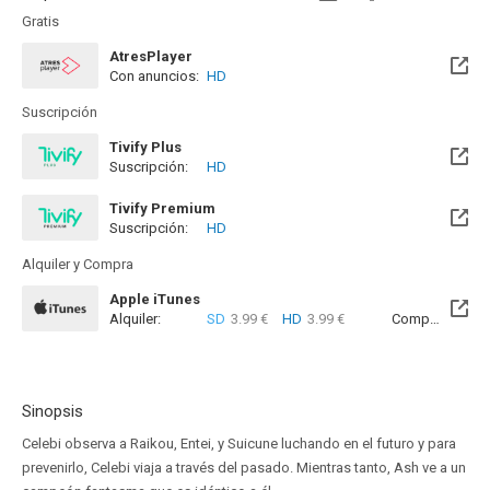
Gratis
AtresPlayer
Con anuncios:
HD
Suscripción
Tivify Plus
Suscripción:
HD
Disponible hasta el Sab, 15 Ago 2026 (Quedan 7 días)
Tivify Premium
Suscripción:
HD
Disponible hasta el Sab, 08 Ago 2026 (Hoy)
Alquiler y Compra
Apple iTunes
Alquiler:
SD
3.99 €
HD
3.99 €
Compra:
SD
9
Sinopsis
Celebi observa a Raikou, Entei, y Suicune luchando en el futuro y para
prevenirlo, Celebi viaja a través del pasado. Mientras tanto, Ash ve a un