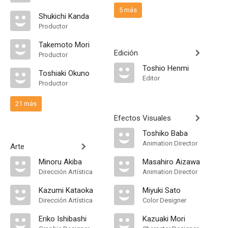
5 más
Shukichi Kanda
Productor
Takemoto Mori
Edición
Productor
Toshio Henmi
Toshiaki Okuno
Editor
Productor
21 más
Efectos Visuales
Toshiko Baba
Animation Director
Arte
Minoru Akiba
Masahiro Aizawa
Dirección Artística
Animation Director
Kazumi Kataoka
Miyuki Sato
Dirección Artística
Color Designer
Eriko Ishibashi
Kazuaki Mori