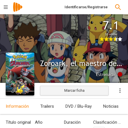
Identificarse/Registrarse
7.1
33 votos
Zoroark, el maestro de Ilusiones
Estrenada
Marcar ficha
Información
Trailers
DVD / Blu-Ray
Noticias
Título original
Año
Duración
Clasificación por edades