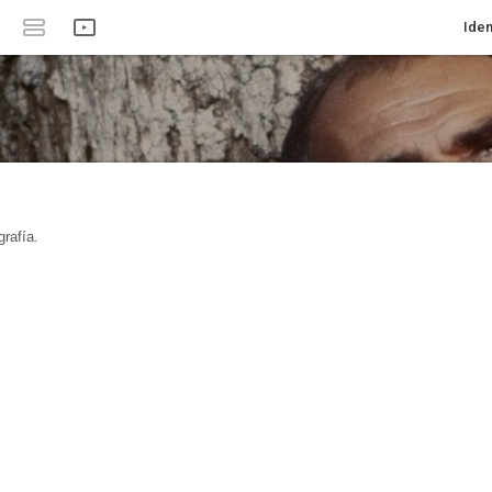
Iden
rafía.