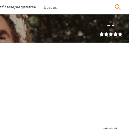
tificarse/Registrarse
--