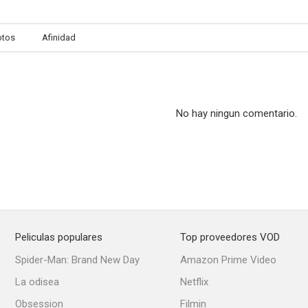
otos
Afinidad
The God Chair
El celo
Crime of the
--
--
No hay ningun comentario.
Peliculas populares
Top proveedores VOD
Amo y señor
Finders Keepers
Hielo v
Spider-Man: Brand New Day
Amazon Prime Video
--
--
La odisea
Netflix
Obsession
Filmin