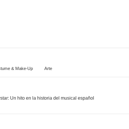
Jesucristo Superstar
Nicolás y Alejandra
Remando al
6.6
6.5
tume & Make-Up
Arte
Sueño de amor
Jesucristo Superstar: Un hito en la historia del musical español
El misterio 
6.3
6.2
star: Un hito en la historia del musical español