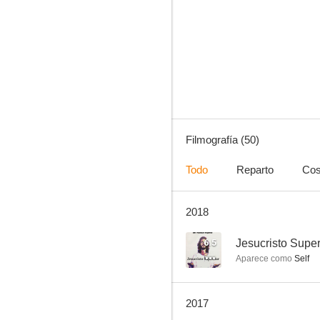
Ha llegado el águila
6.7
Filmografía (50)
Todo
Reparto
Cos
2018
Carmen
6.3
6.5
Jesucristo Super
Aparece como
Self
2017