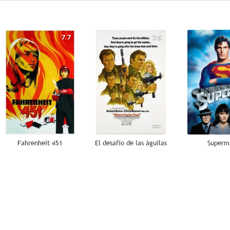
7.7
7.5
Fahrenheit 451
El desafío de las águilas
Superm
7.5
7.4