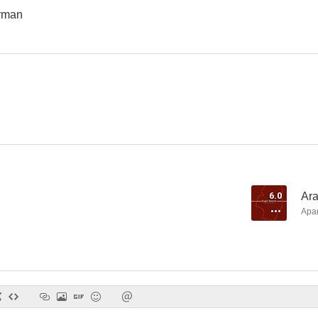
erman
Los fantasmas de Goya
Las aventuras de Enrique y Ana
Aragón r
5.3
5.0
6.0
Ar
Apa
Bearn o la sala de las muñecas
El detective y la muerte
Enviado esp
--
--