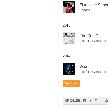
--
El traje de Sup
Reparto
Los cuatro mosqueteros
2016
5.6
--
The God Chair
Diseño de Vestuario
2014
4.0
Wax
Diseño de Vestuario
El último valle
Ver todo
--