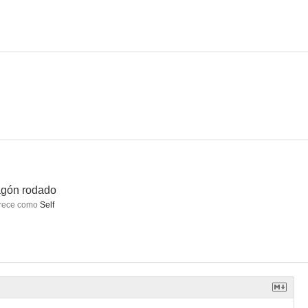
odado
El puente de San Luis Rey
Espías sin fronteras
5.0
4.4
4.0
agón rodado
rece como
Self
ecial K
Tirante el Blanco
Wax
--
--
--