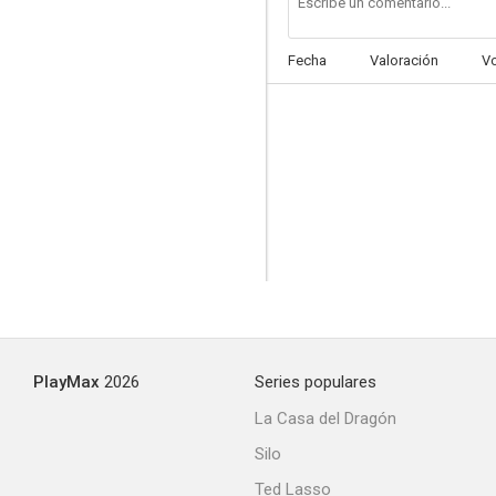
Fecha
Valoración
V
El traje de Superman
--
PlayMax
2026
Series populares
Harem
La Casa del Dragón
--
Silo
Ted Lasso