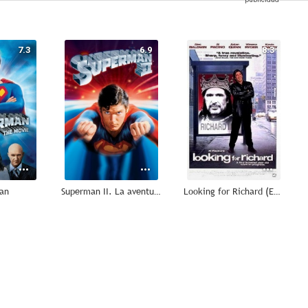
7.3
6.9
8.3
an
Superman II. La aventura continúa
Looking for Richard (En busca de Ricardo III)
7.3
6.9
6.7