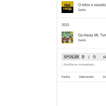
--
O ellos o nosotr
Guión
2015
--
Go Away Mr. Tu
Guión
Fecha
Valoración
V