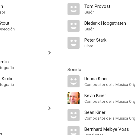
on
Tom Provost
sor
Guión
Stout
Diederik Hoogstraten
Dirección
Guión
Peter Stark
Libro
imlin
tografía
Sonido
. Kimlin
Deana Kiner
tografía
Compositor de la Música Orig
Kevin Kiner
Compositor de la Música Orig
Sean Kiner
Compositor de la Música Orig
Bernhard Melbye Voss
n