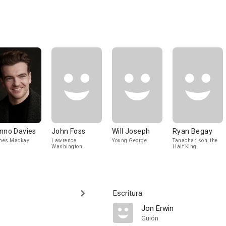
nno Davies
John Foss
Will Joseph
Ryan Begay
mes Mackay
Lawrence
Young George
Tanacharison, the
Washington
Half King
Escritura
Jon Erwin
Guión