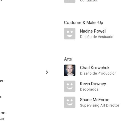
Conductor
Costume & Make-Up
Nadine Powell
Diseño de Vestuario
Arte
Chad Krowchuk
Diseño de Producción
ms
Kevin Downey
Decorados
s
Shane McEnroe
Supervising Art Director
son
tor