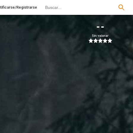
tificarse/Registrarse
--
Sin valorar