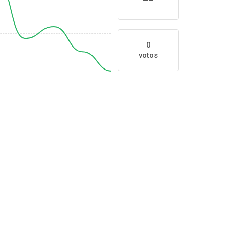
0
votos