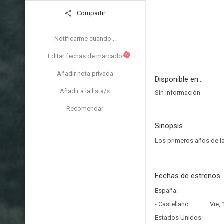
Compartir
Notificarme cuando...
N
Editar fechas de marcado
Añadir nota privada
Disponible en...
Añadir a la lista/s
Sin información
Recomendar
Sinopsis
Los primeros años de l
Fechas de estrenos
España:
- Castellano:
Vie,
Estados Unidos: