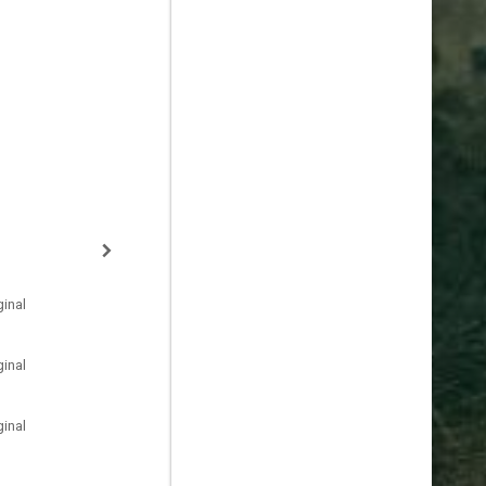
inal
inal
inal