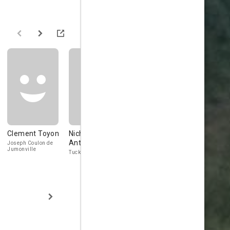
Clement Toyon
Nicholas
Angus Castle-
Fearghal
Antoniou
Doughty
Geraghty
Joseph Coulon de
Jumonville
Tucker Bowman
David Frisk
Henry Frisk