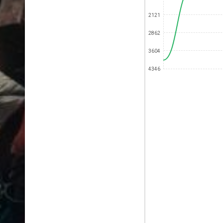
2121
2862
3604
4346