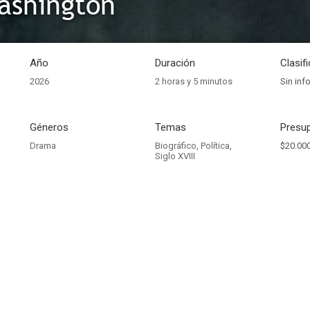
ashington
Año
Duración
Clasif
2026
2 horas y 5 minutos
Sin inf
Géneros
Temas
Presup
Drama
Biográfico
,
Política
,
$20.000
Siglo XVIII