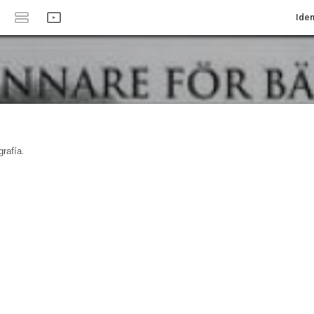
Iden
rafía.