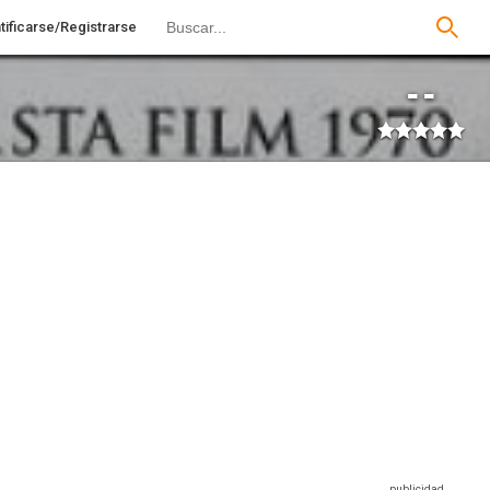
tificarse/Registrarse
--