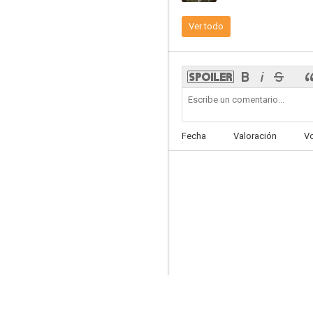
Ver todo
Like a dragon
--
Fecha
Valoración
V
Big Bang: La La La
--