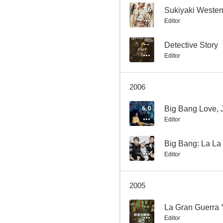
7.6
Sukiyaki Wester
Editor
Llamada perdida
--
Detective Story
Editor
6.0
2006
6.0
Big Bang Love, 
Editor
--
Big Bang: La La
Editor
Full Metal Yakuza
--
2005
--
La Gran Guerra 
Editor