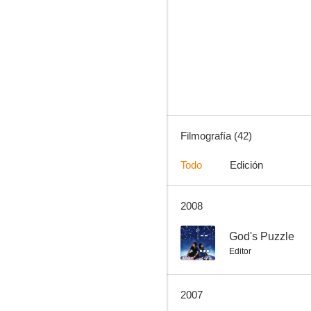
Three... Extremes
7.0
Filmografía (42)
Todo
Edición
2008
Cementerio Yakuza
6.3
--
God's Puzzle
Editor
2007