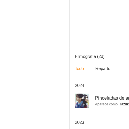
The Brain Man
--
Filmografía (29)
Todo
Reparto
2024
Tren del apocalipsis
--
8.7
Pinceladas de 
Aparece como
Hazuki
2023