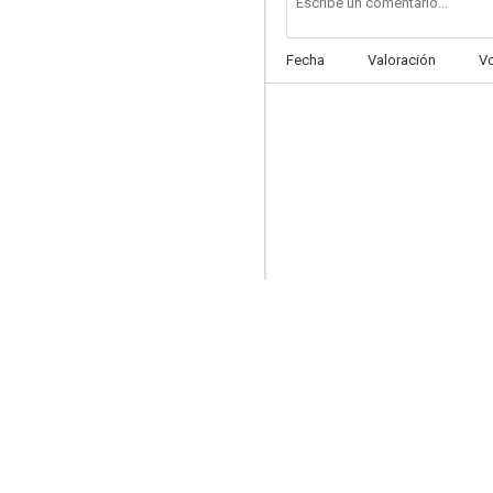
Fecha
Valoración
V
The Laughing Policeman
--
The Wonderful World of Captain Kuhio
--