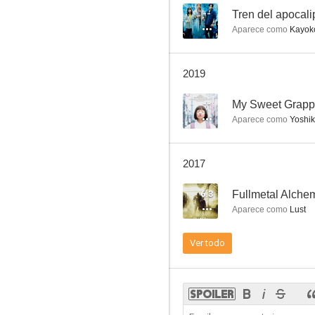
--
Tren del apocali
Aparece como
Kayoko
My Little Life
2019
--
--
My Sweet Grap
Aparece como
Yoshi
2017
6.3
Fullmetal Alchem
Aparece como
Lust
Ataru: The First Love & the Last Kill
Ver todo
--