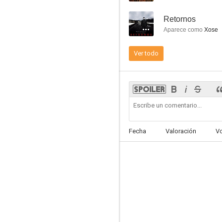
--
Retornos
Aparece como
Xose
Ver todo
Somos gente honrada
--
Fecha
Valoración
V
El espejo
--