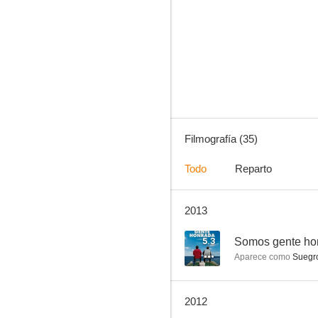
Mar adentro
9.8
Filmografía (35)
Todo
Reparto
2013
18 comidas
8.5
5.3
Somos gente ho
Aparece como
Suegr
2012