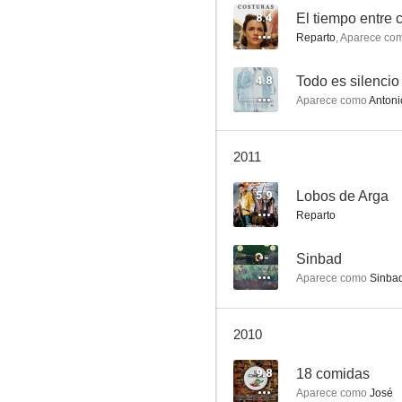
8.4
El tiempo entre 
Reparto
,
Aparece co
Padre Casares
4.8
Todo es silencio
Aparece como
Antoni
6.0
2011
5.9
Lobos de Arga
Reparto
--
Sinbad
Aparece como
Sinba
El rey del río
5.3
2010
9.8
18 comidas
Aparece como
José