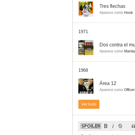
5.8
Tres flechas
Aparece como
Hook
Iron Horse
1971
--
--
Dos contra el m
Aparece como
Manta
1968
--
Área 12
Aparece como
Office
Gunmen from Laredo
Ver todo
--