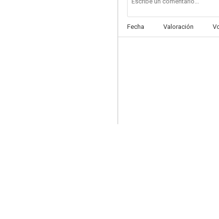
Fecha
Valoración
V
La diabla (She Devil)
--
Naked Gun
--