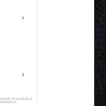
irector de la película. El
oductoras y/o