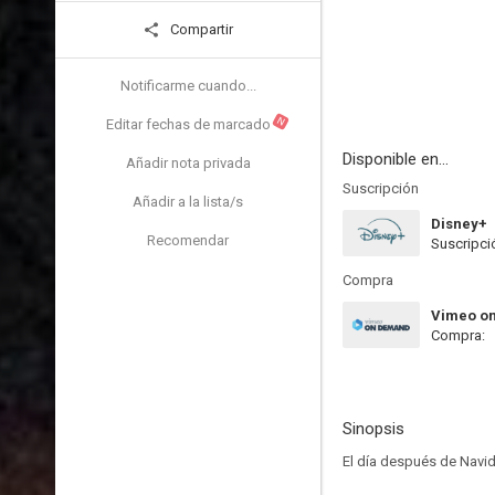
Compartir
Notificarme cuando...
N
Editar fechas de marcado
Disponible en...
Añadir nota privada
Suscripción
Añadir a la lista/s
Disney+
Recomendar
Suscripci
Compra
Vimeo o
Compra:
Sinopsis
El día después de Navida