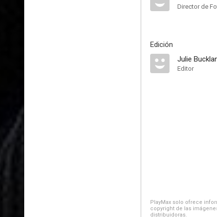
Director de Fo
Edición
Julie Buckla
Editor
PlayMax solo ofrece inform
copyright de las imágenes
distribuidoras.