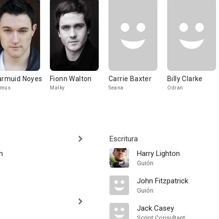
armuid Noyes
Fionn Walton
Carrie Baxter
Billy Clarke
amus
Malky
Seana
Odran
Escritura
n
Harry Lighton
Guión
John Fitzpatrick
Guión
Jack Casey
Script Consultant