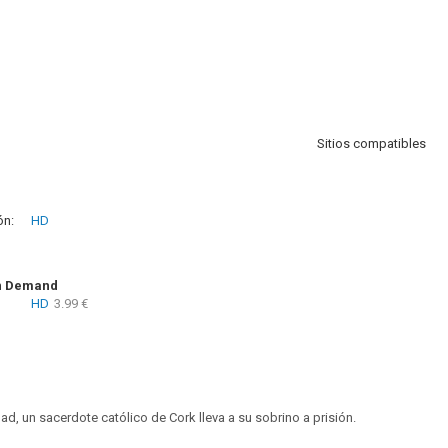
Sitios compatibles
ón:
HD
n Demand
HD
3.99 €
d, un sacerdote católico de Cork lleva a su sobrino a prisión.