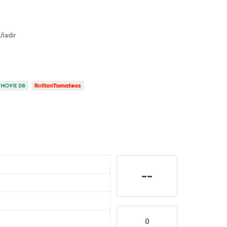
ñadir
--
0