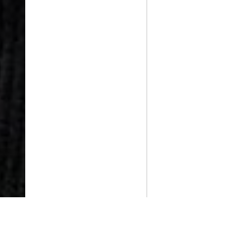
PlayMax
2026
Series populares