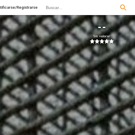
tificarse/Registrarse
--
Sin valorar