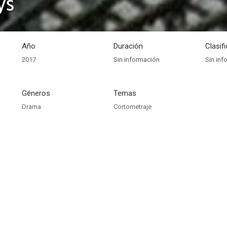
ys
Año
Duración
Clasif
2017
Sin información
Sin inf
Géneros
Temas
Drama
Cortometraje