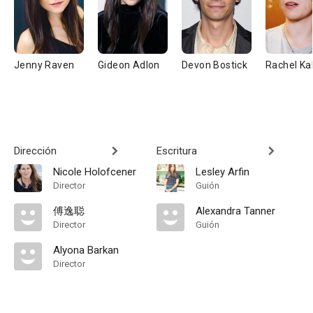
Jenny Raven
Gideon Adlon
Devon Bostick
Rachel Ka
Dirección
Escritura
Nicole Holofcener
Lesley Arfin
Director
Guión
傅逸聪
Alexandra Tanner
Director
Guión
Alyona Barkan
Director