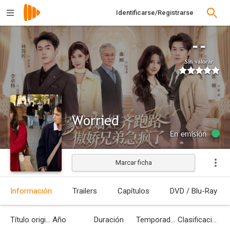
Identificarse/Registrarse
--
Sin valorar
Worried
En emisión
Marcar ficha
Información
Trailers
Capítulos
DVD / Blu-Ray
Título original
Año
Duración
Temporadas
Clasificación por edades