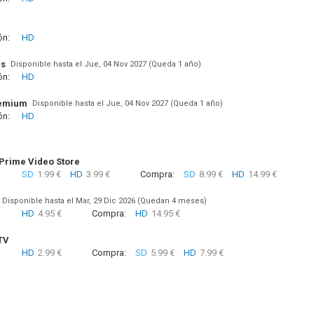
ón:
HD
us
Disponible hasta el Jue, 04 Nov 2027 (Queda 1 año)
ón:
HD
remium
Disponible hasta el Jue, 04 Nov 2027 (Queda 1 año)
ón:
HD
rime Video Store
SD
1.99 €
HD
3.99 €
Compra:
SD
8.99 €
HD
14.99 €
Disponible hasta el Mar, 29 Dic 2026 (Quedan 4 meses)
HD
4.95 €
Compra:
HD
14.95 €
TV
HD
2.99 €
Compra:
SD
5.99 €
HD
7.99 €