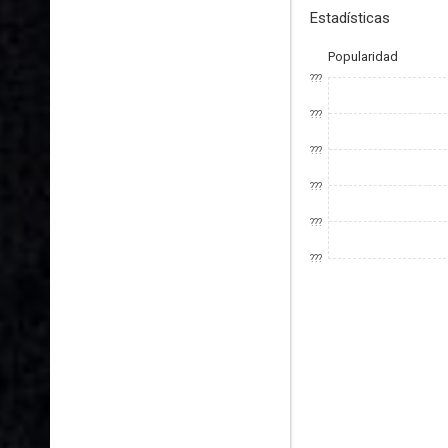
Estadísticas
Popularidad
???
???
???
???
???
???