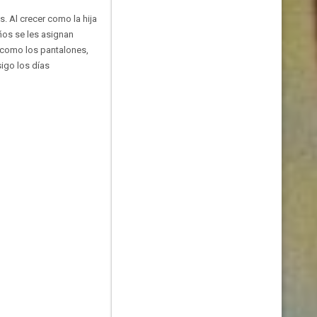
s. Al crecer como la hija
iños se les asignan
s como los pantalones,
igo los días