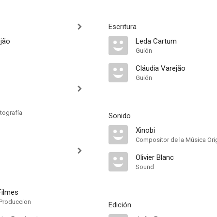
Escritura
ejão
Leda Cartum
Guión
Cláudia Varejão
Guión
tografía
Sonido
Xinobi
Compositor de la Música Orig
Olivier Blanc
Sound
Filmes
Produccion
Edición