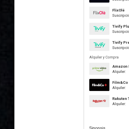
FlixOlé
Suscripci
Tivify Pl
Suscripci
Tivify P
Suscripci
Alquiler y Compra
Amazon P
Alquiler:
Film&Co
Alquiler:
Rakuten 
Alquiler:
Sinopsis