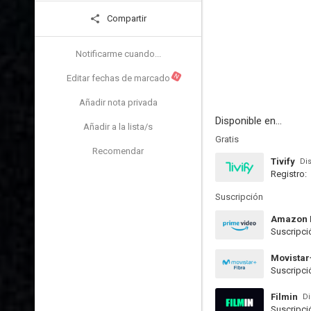
Compartir
Notificarme cuando...
N
Editar fechas de marcado
Añadir nota privada
Disponible en...
Añadir a la lista/s
Gratis
Recomendar
Tivify
Di
Registro:
Suscripción
Amazon 
Suscripci
Movistar
Suscripci
Filmin
Di
Suscripci