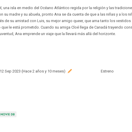
 una isla en medio del Océano Atlántico regida por la religión y las tradicione
on su madre y su abuela, pronto Ana se da cuenta de que a las niñas y a los n
avés de su amistad con Luis, su mejor amigo queer, que ama tanto los vestido
 que le está prometido. Cuando su amiga Cloé llega de Canadá trayendo cons
uventud, Ana emprende un viaje que la llevará más allá del horizonte.
 12 Sep 2023 (Hace 2 años y 10 meses)
Estreno