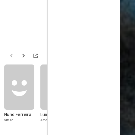
Nuno Ferreira
Luísa Alves
Maria Furtado
Mário Jorg
Oliveira
Simão
Amélia
Lucinda
Manuel