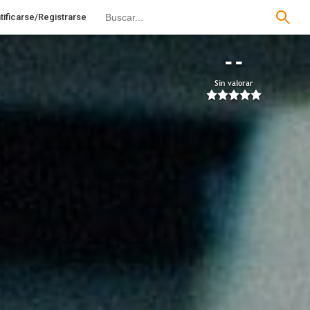
tificarse/Registrarse
--
Sin valorar