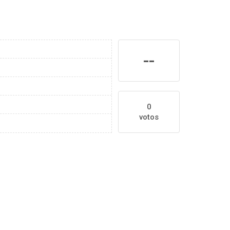
--
0
votos