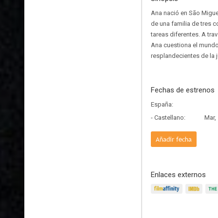
Ana nació en São Miguel,
de una familia de tres c
tareas diferentes. A tr
Ana cuestiona el mundo
resplandecientes de la j
Fechas de estrenos
España:
- Castellano:
Mar,
Añadir fecha
Enlaces externos