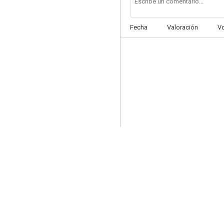
Fecha
Valoración
V
Los amantes
--
Love on Delivery
--