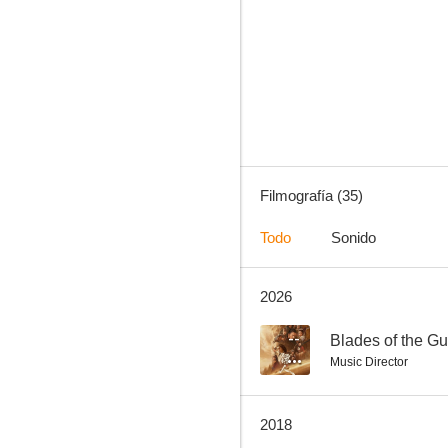
La conquista de la Montaña del Tigre
5.5
Filmografía (35)
Todo
Sonido
2026
Desde Pekín con amor
--
--
Blades of the G
Music Director
2018