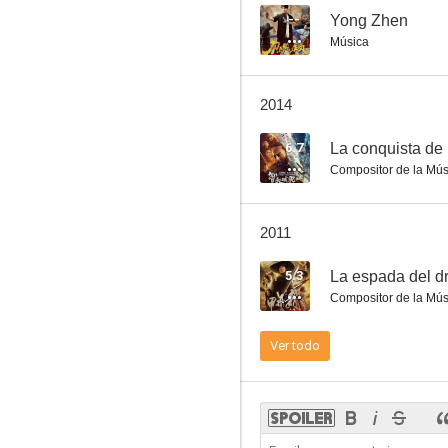
--
Yong Zhen
Música
Blades of the Guardians
2014
--
6.7
La conquista de 
Compositor de la Mús
2011
5.3
La espada del d
Compositor de la Mús
Shanghai Grand
Ver todo
--