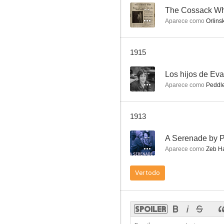
--
The Cossack W
Aparece como
Orlinsk
1915
--
Los hijos de Eva
Aparece como
Peddl
1913
--
A Serenade by 
Aparece como
Zeb H
Ver todo