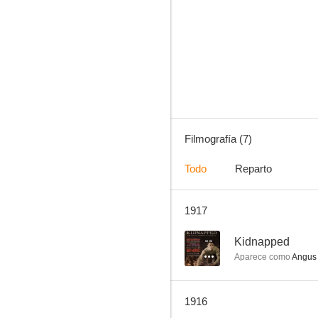
The Cossack Whip
--
Filmografía (7)
Todo
Reparto
1917
What Happened to Mary
--
Kidnapped
Aparece como
Angus 
1916