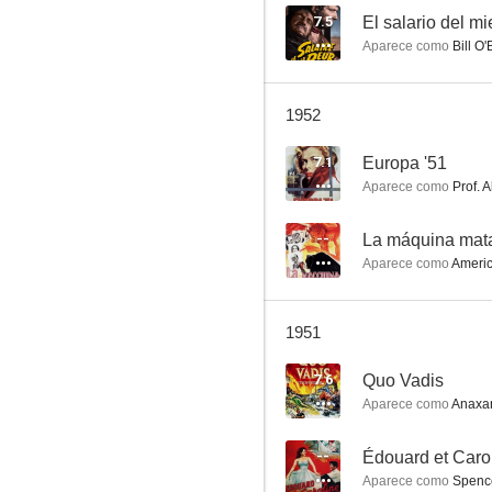
7.5
El salario del m
Aparece como
Bill O'
Guardias y ladrones
1952
--
7.1
Europa '51
Aparece como
Prof. A
--
La máquina mat
Aparece como
America
1951
La sombra del águila
7.6
Quo Vadis
Aparece como
Anaxa
--
Édouard et Caro
Aparece como
Spence