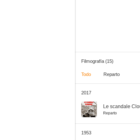
La carroza de oro
--
Filmografía (15)
Todo
Reparto
2017
La máquina matamalvados
--
--
Le scandale Clo
Reparto
1953