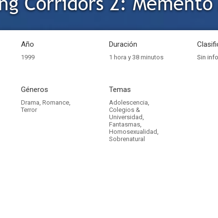
ng Corridors 2: Memento
Año
Duración
Clasif
1999
1 hora y 38 minutos
Sin inf
Géneros
Temas
Drama
,
Romance
,
Adolescencia
,
Terror
Colegios &
Universidad
,
Fantasmas
,
Homosexualidad
,
Sobrenatural