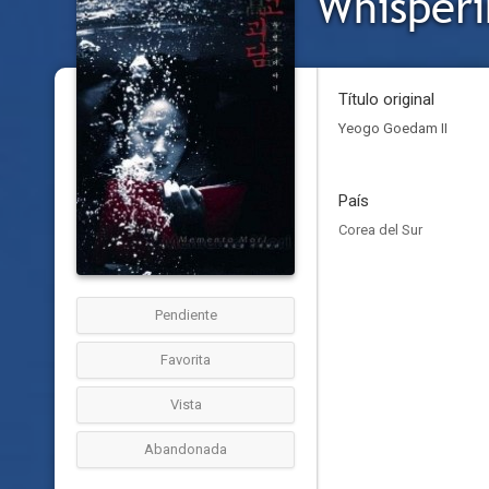
Whisperi
Título original
Yeogo Goedam II
País
Corea del Sur
Pendiente
Favorita
Vista
Abandonada