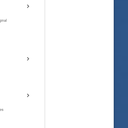
inal
es