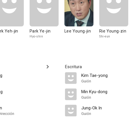
rk Yeh-jin
Park Ye-jin
Lee Young-jin
Rie Young-zin
Hyo-shin
Shi-eun
Escritura
ng
Kim Tae-yong
Guión
ng
Min Kyu-dong
Guión
n
Jung-Ok In
Dirección
Guión