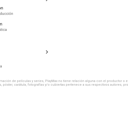
on
oducción
n
stica
ía
ación de películas y series, PlayMax no tiene relación alguna con el productor o el d
, póster, carátula, fotografías y/o cubiertas pertenece a sus respectivos autores, pr