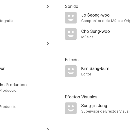
Sonido
Jo Seong-woo
tografía
Compositor de la Música Orig
Cho Sung-woo
Música
Edición
yun
Kim Sang-bum
Editor
ilm Production
Produccion
Efectos Visuales
Sung-jin Jung
Produccion
Supervisor de Efectos Visual