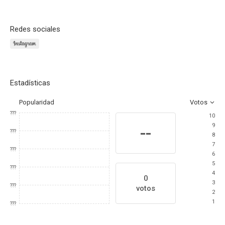
Redes sociales
Estadísticas
Popularidad
Votos
???
10
9
--
???
8
7
???
6
5
???
4
0
3
???
votos
2
1
???