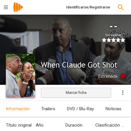
Identificarse/Registrarse
--
Sin valorar
When Claude Got Shot
Estrenada
Marcar ficha
Información
Trailers
DVD / Blu-Ray
Noticias
Título original
Año
Duración
Clasificación por edades