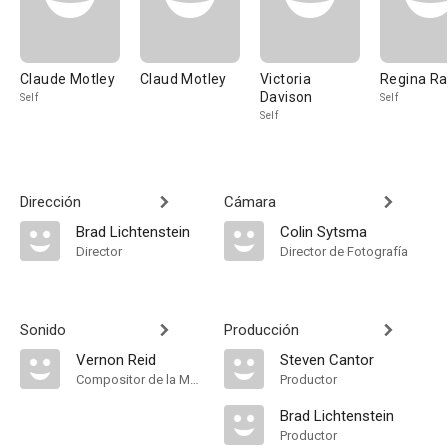
Claude Motley
Claud Motley
Victoria
Regina Ra
Davison
Self
Self
Self
Dirección
Cámara
Brad Lichtenstein
Colin Sytsma
Director
Director de Fotografía
Sonido
Producción
Vernon Reid
Steven Cantor
Compositor de la Música Original, Música
Productor
Brad Lichtenstein
Productor