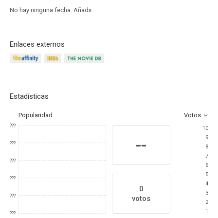
No hay ninguna fecha.
Añadir
Enlaces externos
Estadísticas
Popularidad
Votos
???
10
9
--
???
8
7
???
6
5
???
4
0
3
???
votos
2
1
???