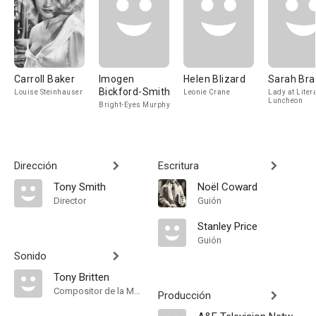
Carroll Baker
Imogen
Helen Blizard
Sarah Bra
Bickford-Smith
Louise Steinhauser
Leonie Crane
Lady at Liter
Luncheon
Bright-Eyes Murphy
Dirección
Escritura
Tony Smith
Noël Coward
Director
Guión
Stanley Price
Guión
Sonido
Tony Britten
Compositor de la Música Original
Producción