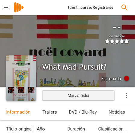
Identificarse/Registrarse
--
Sin valorar
What Mad Pursuit?
Estrenada
Marcar ficha
Información
Trailers
DVD / Blu-Ray
Noticias
Título original
Año
Duración
Clasificación por edades