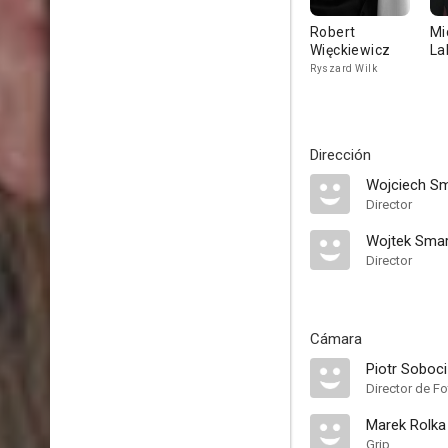
Robert
Mi
Więckiewicz
La
Ryszard Wilk
Dirección
Wojciech S
Director
Wojtek Sma
Director
Cámara
Piotr Sobociń
Director de Fo
Marek Rolka
Grip