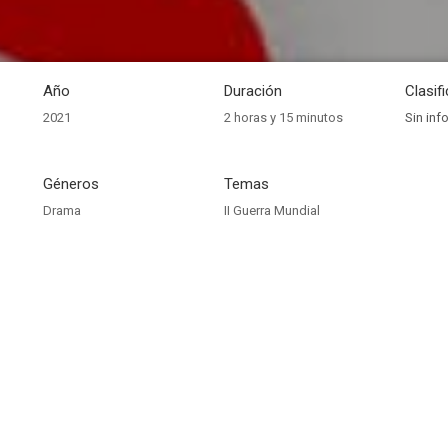
Año
Duración
Clasif
2021
2 horas y 15 minutos
Sin inf
Géneros
Temas
Drama
II Guerra Mundial