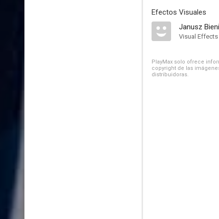
Efectos Visuales
Janusz Bien
Visual Effects
PlayMax solo ofrece inform
copyright de las imágenes
distribuidoras.