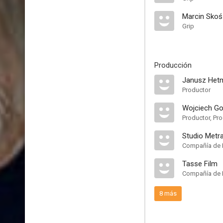
Marcin Skoś
Grip
Producción
Janusz Het
Productor
Wojciech G
Productor, Pro
Studio Metr
Compañía de 
Tasse Film
Compañía de 
8 más