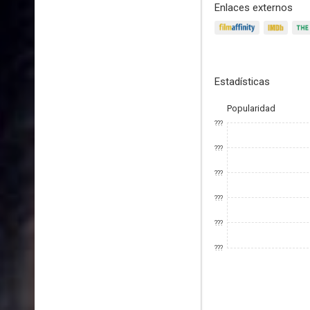
Enlaces externos
Estadísticas
Popularidad
???
???
???
???
???
???