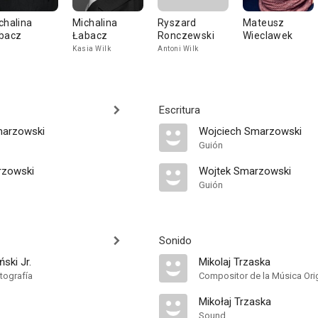
chalina
Michalina
Ryszard
Mateusz
bacz
Łabacz
Ronczewski
Wieclawek
Kasia Wilk
Antoni Wilk
Escritura
marzowski
Wojciech Smarzowski
Guión
rzowski
Wojtek Smarzowski
Guión
Sonido
ski Jr.
Mikolaj Trzaska
tografía
Compositor de la Música Orig
Mikołaj Trzaska
Sound