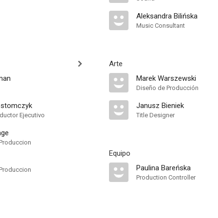
Aleksandra Bilińska
Music Consultant
Arte
man
Marek Warszewski
Diseño de Producción
ostomczyk
Janusz Bieniek
ductor Ejecutivo
Title Designer
age
Produccion
Equipo
Paulina Bareńska
Produccion
Production Controller