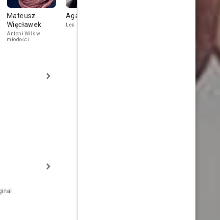
Mateusz
Agata Turkot
Agata Kulesza
Przemysł
Więcławek
Przestrzel
Lea
Ela Wilk
Antoni Wilk w
Janek Sczuczy
młodości
inal