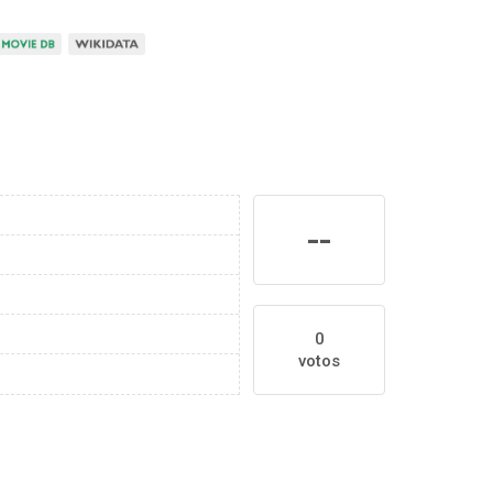
--
0
votos