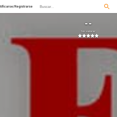
tificarse/Registrarse
--
Sin valorar