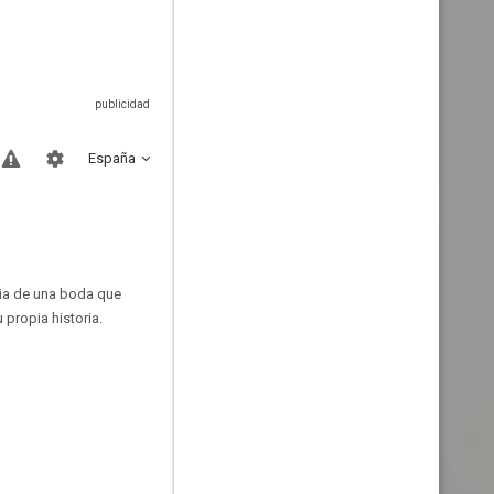
España
ria de una boda que
propia historia.