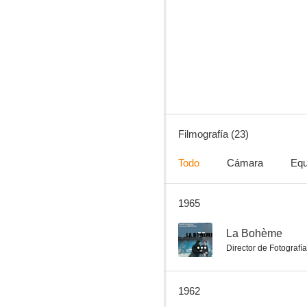
Die ideale Frau
--
Filmografía (23)
Todo
Cámara
Equ
1965
La familia Trapp
--
--
La Bohème
Director de Fotografía
1962