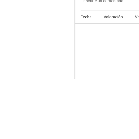
Fecha
Valoración
V
Morituri
--
Las aventuras del barón Münchhausen
--