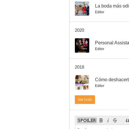
5.8
La boda más od
Editor
Evolution
2020
6.4
7.9
Personal Assista
Editor
2018
7.3
Cómo deshacerte
Editor
Seis días y siete noches
Ver todo
9.6