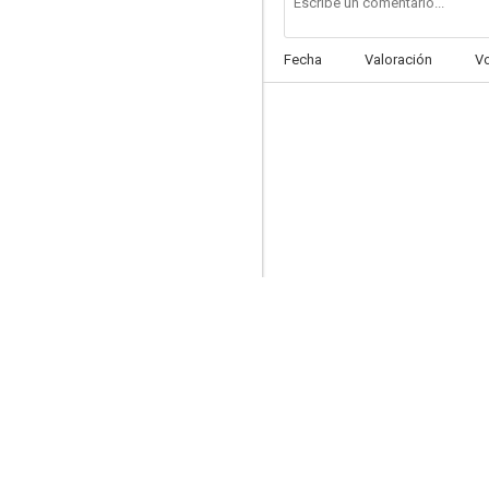
Fecha
Valoración
V
Papá Cadillac
7.1
Un talento increíble
6.7