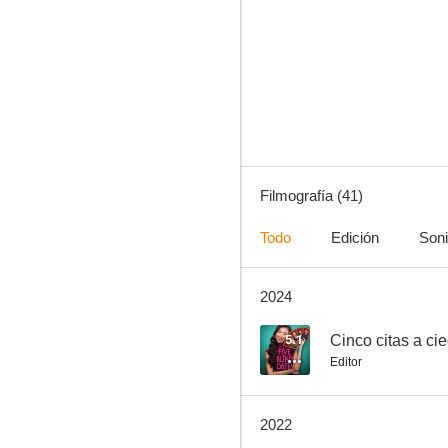
Chicas malas
7.1
Filmografía (41)
Todo
Edición
Son
2024
El diario de Greg
6.8
5.1
Cinco citas a ci
Editor
2022