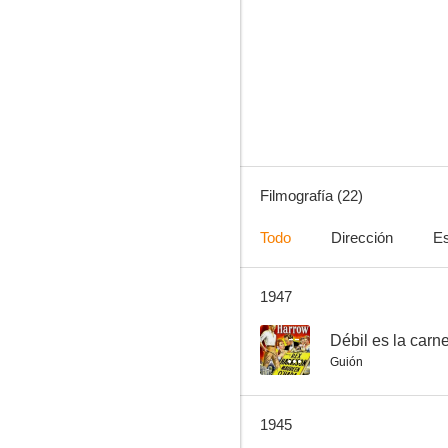
The Homestretch
--
Filmografía (22)
Todo
Dirección
Es
1947
Ladies of Washington
--
--
Débil es la carn
Guión
1945