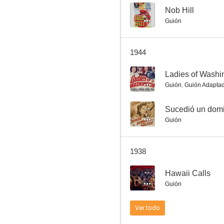
--
Nob Hill
Guión
Hawaii Calls
1944
--
--
Ladies of Washi
Guión
,
Guión Adapta
--
Sucedió un dom
Guión
1938
Las rebeldes del internado
--
Hawaii Calls
--
Guión
Ver todo