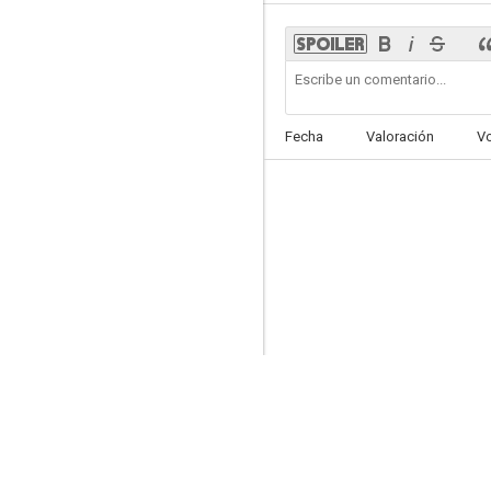
Ave del paraíso
Fecha
Valoración
V
--
Letty Lynton
--