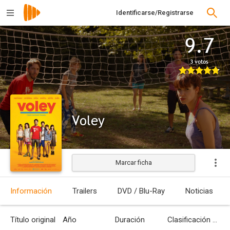
Identificarse/Registrarse
9.7
3 votos
Voley
Marcar ficha
Información
Trailers
DVD / Blu-Ray
Noticias
Título original
Año
Duración
Clasificación por edades