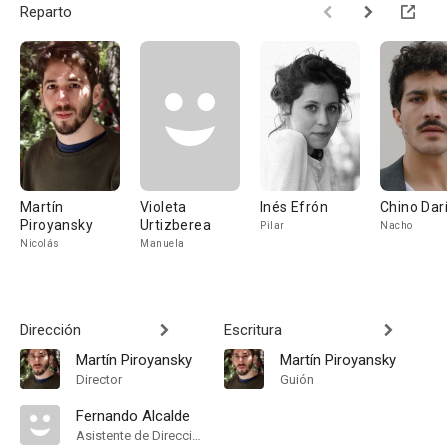
Reparto
Martín
Violeta
Inés Efrón
Chino Dar
Piroyansky
Urtizberea
Pilar
Nacho
Nicolás
Manuela
Dirección
Escritura
Martín Piroyansky
Martín Piroyansky
Director
Guión
Fernando Alcalde
Asistente de Dirección