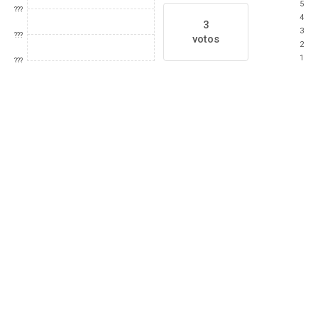
5
???
4
3
3
???
votos
2
1
???