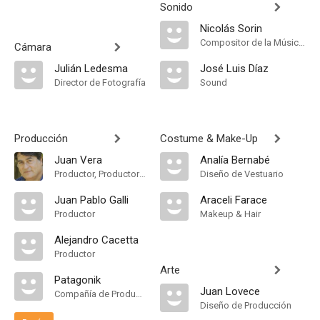
Sonido
Nicolás Sorin
Compositor de la Música Original, Música
Cámara
Julián Ledesma
José Luis Díaz
Director de Fotografía
Sound
Producción
Costume & Make-Up
Juan Vera
Analía Bernabé
Productor, Productor Ejecutivo
Diseño de Vestuario
Juan Pablo Galli
Araceli Farace
Productor
Makeup & Hair
Alejandro Cacetta
Productor
Arte
Patagonik
Juan Lovece
Compañía de Produccion
Diseño de Producción