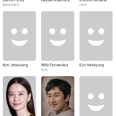
Dante Perez
Kazuki Kitamura
Kristine Kintana
Mang Pedrin
Carol
Kim Jinkyoung
Willy Fernandez
Eun Heekyung
Willy