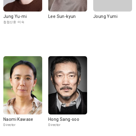
Jung Yu-mi
Lee Sun-kyun
Joung Yumi
첩첩산중 -미숙
Naomi Kawase
Hong Sang-soo
Director
Director