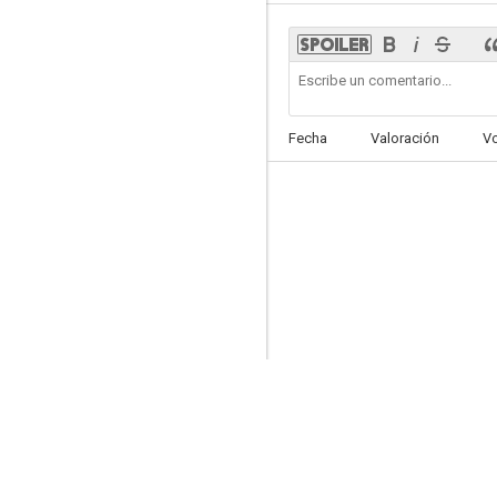
Sky Murder
Fecha
Valoración
V