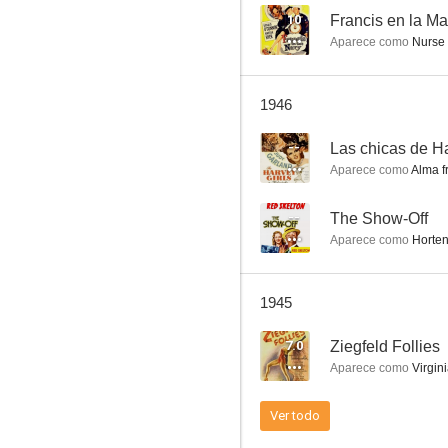
10
Francis en la Ma
Aparece como
Nurse 
Dos chicas y un marinero
1946
--
--
Las chicas de H
Aparece como
Alma f
--
The Show-Off
Aparece como
Horte
1945
Ship Ahoy
7.0
Ziegfeld Follies
--
Aparece como
Virgini
Ver todo