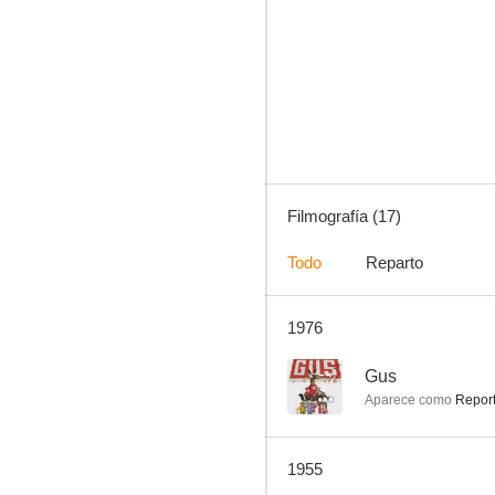
Tienda de locos
--
Filmografía (17)
Todo
Reparto
1976
Hasta que las nubes pasen
--
--
Gus
Aparece como
Report
1955