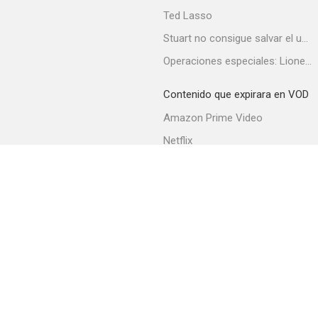
Ted Lasso
Stuart no consigue salvar el universo
Operaciones especiales: Lioness
Contenido que expirara en VOD
Amazon Prime Video
Netflix
Filmin
Movistar+
Movistar+ Fibra
Acerca de PlayMax
Apps
API
Términos y Condiciones