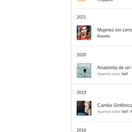
2021
Ninette y un señor de Murcia
3.8
--
Mujeres sin cen
Reparto
2020
7.6
Anatomía de un
Aparece como
Self
Cañas y barro
2019
--
--
Camilo Sinfónic
Aparece como
Self - 
2018