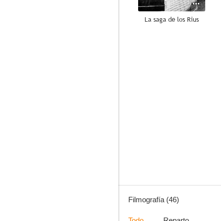
La saga de los Rius
8.0
En la frontera
6.3
Filmografía (46)
Todo
Reparto