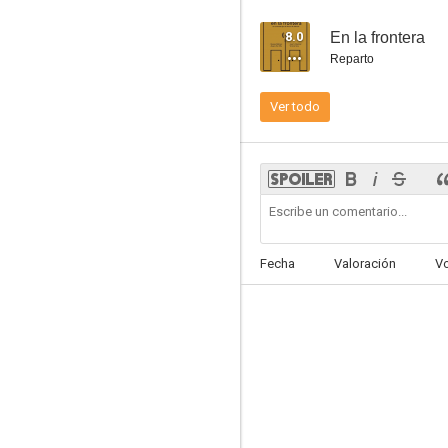
8.0
En la frontera
Reparto
El pionero. El cine parapsicológico de Sebastià d’Arbó
Ver todo
--
Fecha
Valoración
V
Mi ministro ruso
--