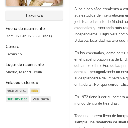
A los cinco años comienza a estud
Favorito/a
sus estudios de interpretación e
y el Teatro Estudio de Madrid, d
escenarios y trabajando más tar
Fecha de nacimiento
Independiente. Eligió Vera como 
Dom, 19 Feb 1956 (70 años)
Bidasoa, localidad navarra que f
Género
En los escenarios, como actriz p
Femenino
en el papel protagonista de El d
Lugar de nacimiento
del famoso libro. Fue de las pri
censura, protagonizando un desn
Madrid, Madrid, Spain
al desprenderse del imperdible q
Enlaces externos
en la obra ¿Por qué corres, Ulis
En 1972 tiene lugar su primera ap
mundo dentro de tres días.
Toda una carrera llena de interpr
siempre una referencia de libert